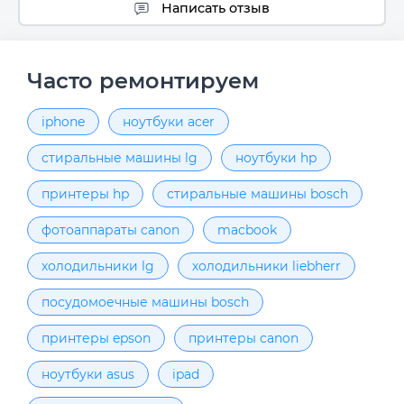
Написать отзыв
Часто ремонтируем
iphone
ноутбуки acer
стиральные машины lg
ноутбуки hp
принтеры hp
стиральные машины bosch
фотоаппараты canon
macbook
холодильники lg
холодильники liebherr
посудомоечные машины bosch
принтеры epson
принтеры canon
ноутбуки asus
ipad