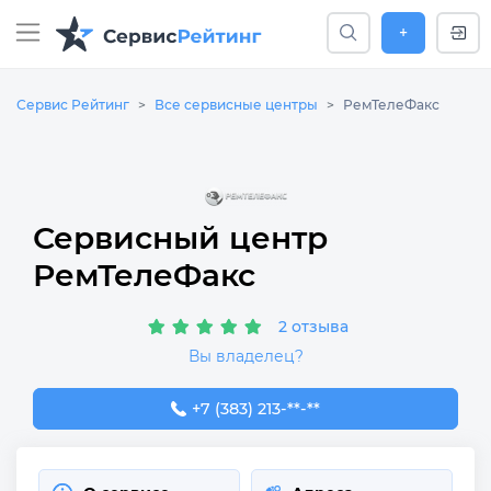
+
Сервис Рейтинг
Все сервисные центры
РемТелеФакс
Сервисный центр
РемТелеФакс
2 отзыва
Вы владелец?
+7 (383) 213-73-66
+7 (383) 213-**-**