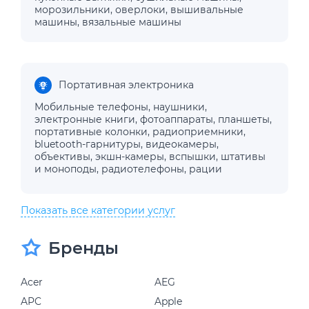
морозильники
,
оверлоки
,
вышивальные
машины
,
вязальные машины
Портативная электроника
Мобильные телефоны
,
наушники
,
электронные книги
,
фотоаппараты
,
планшеты
,
портативные колонки
,
радиоприемники
,
bluetooth-гарнитуры
,
видеокамеры
,
объективы
,
экшн-камеры
,
вспышки
,
штативы
и моноподы
,
радиотелефоны
,
рации
Показать все категории услуг
Бренды
Acer
AEG
APC
Apple