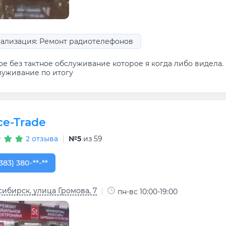
ализация: Ремонт радиотелефонов
е без тактное обслуживание которое я когда либо видела. Н
луживание по итогу
ce-Trade
2 отзыва
№5
из 59
383) 380-15-74
383) 380-**-**
ибирск, улица Громова, 7
пн-вс 10:00-19:00