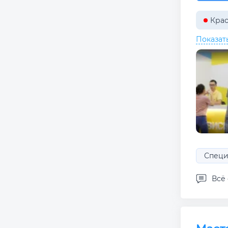
Крас
Показат
Специ
Всё 