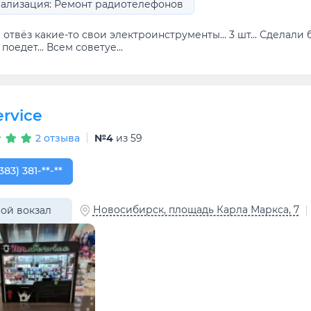
ализация: Ремонт радиотелефонов
отвёз какие-то свои электроинструменты... 3 шт... Сделали б
поедет... Всем советуе...
ervice
2 отзыва
№4
из 59
383) 381-75-81
383) 381-**-**
Новосибирск, площадь Карла Маркса, 7
ой вокзал