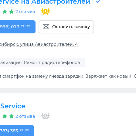
ervice на Авиастроителей
2 отзыва
996) 073-00-25
(996) 073-**-**
Оставить заявку
ибирск, улица Авиастроителей, 4
ализация: Ремонт радиотелефонов
 смартфон на замену гнезда зарядки. Заряжает как новый! 
 Service
2 отзыва
383) 383-26-43
(383) 383-**-**