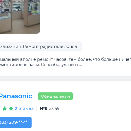
ализация: Ремонт радиотелефонов
альный вполне ремонт часов, тем более, что больше ничего
монтировал часы. Спасибо, удачи и ...
Panasonic
Официальный
2 отзыва
№6
из 59
383) 209-01-81
383) 209-**-**