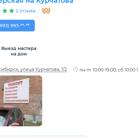
ерская на Курчатова
2 отзыва
993) 993-54-53
(993) 993-**-**
Выезд мастера
на дом
ибирск, улица Курчатова, 1/2
пн-пт 10:00-19:00; сб 10:00-