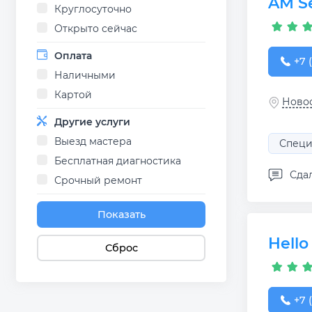
AM S
Круглосуточно
Открыто сейчас
Оплата
+7 (
+7 
Наличными
Картой
Новос
Другие услуги
Выезд мастера
Специ
Бесплатная диагностика
Сдал
Срочный ремонт
Показать
Hello
Сброс
+7 (
+7 