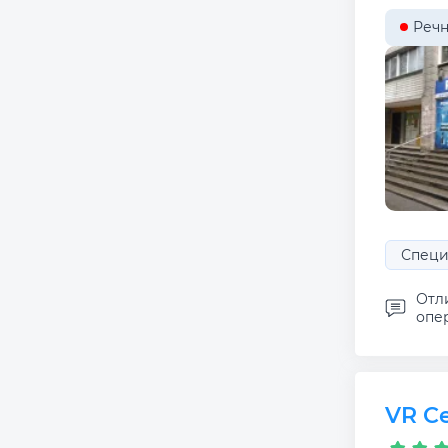
Речн
Специ
Отли
опе
VR С