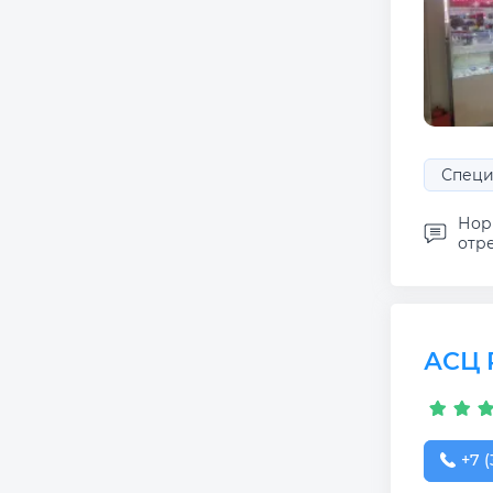
Специ
Норм
отре
АСЦ 
+7 (
+7 (