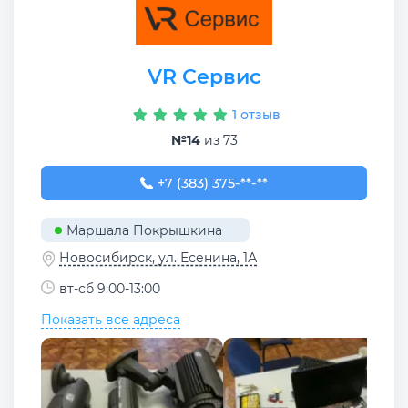
VR Сервис
1 отзыв
№14
из 73
+7 (383) 375-47-11
+7 (383) 375-**-**
Маршала Покрышкина
Новосибирск, ул. Есенина, 1А
вт-сб 9:00-13:00
Показать все адреса