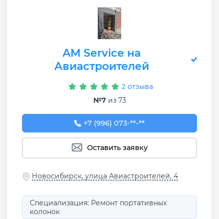
AM Service на
Авиастроителей
2 отзыва
№7
из 73
+7 (996) 073-00-25
+7 (996) 073-**-**
Оставить заявку
Новосибирск, улица Авиастроителей, 4
Специализация: Ремонт портативных
колонок