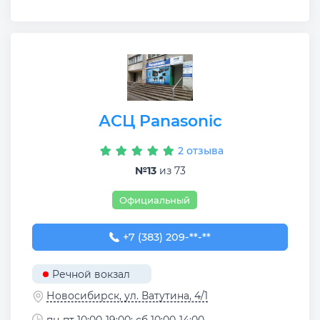
АСЦ Panasonic
2 отзыва
№13
из 73
Официальный
+7 (383) 209-01-81
+7 (383) 209-**-**
Речной вокзал
Новосибирск, ул. Ватутина, 4/1