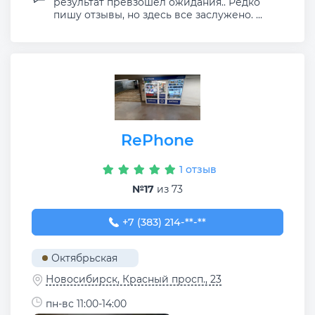
результат превзошел ожидания.. Редко
пишу отзывы, но здесь все заслужено. ...
RePhone
1 отзыв
№17
из 73
+7 (383) 214-96-22
+7 (383) 214-**-**
Октябрьская
Новосибирск, Красный просп., 23
пн-вс 11:00-14:00