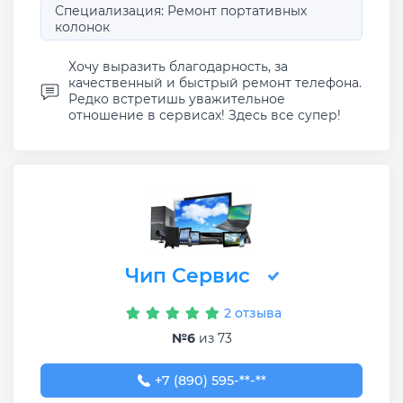
Специализация: Ремонт портативных
колонок
Хочу выразить благодарность, за
качественный и быстрый ремонт телефона.
Редко встретишь уважительное
отношение в сервисах! Здесь все супер!
Чип Сервис
2 отзыва
№6
из 73
+7 (890) 595-98-88
+7 (890) 595-**-**