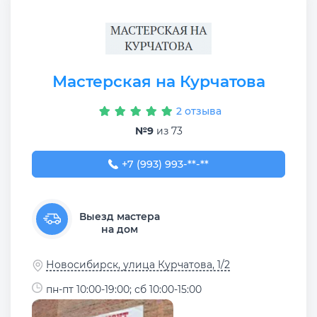
Мастерская на Курчатова
2 отзыва
№9
из 73
+7 (993) 993-54-53
+7 (993) 993-**-**
Выезд мастера
на дом
Новосибирск, улица Курчатова, 1/2
пн-пт 10:00-19:00; сб 10:00-15:00