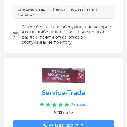
Специализация: Ремонт портативных
колонок
Самое без тактное обслуживание которое
я когда либо видела. На запрос правки
файла и печати отказ, отказ в
обслуживание по итогу
Service-Trade
2 отзыва
№12
из 73
+7 (383) 380-15-74
+7 (383) 380-**-**