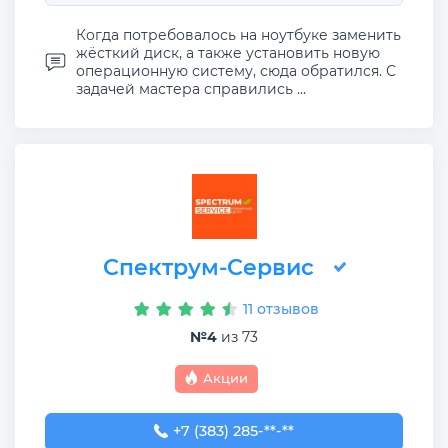
Когда потребовалось на ноутбуке заменить
жёсткий диск, а также установить новую
операционную систему, сюда обратился. С
задачей мастера справились ...
Спектрум-Сервис
11 отзывов
№4
из 73
Акции
+7 (383) 285-96-21
+7 (383) 285-**-**