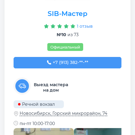
SIB-Мастер
1 отзыв
№10
из 73
Официальный
+7 (913) 382-09-50
+7 (913) 382-**-**
Выезд мастера
на дом
Речной вокзал
Новосибирск, ​Горский микрорайон, 74
пн-пт 10:00-17:00