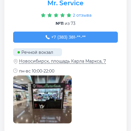
Mr. Service
2 отзыва
№11
из 73
+7 (383) 381-75-81
+7 (383) 381-**-**
Речной вокзал
Новосибирск, площадь Карла Маркса, 7
пн-вс 10:00-22:00