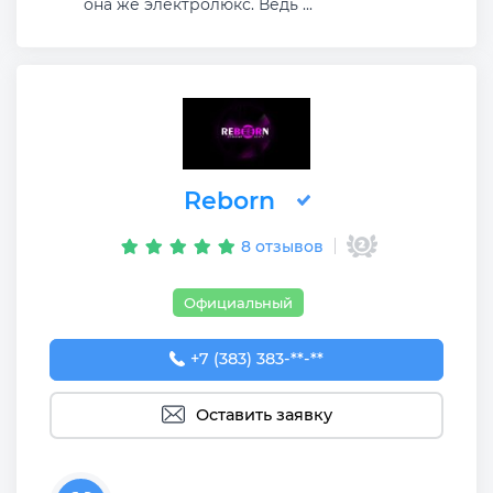
она же электролюкс. Ведь ...
Reborn
8 отзывов
Официальный
+7 (383) 383-29-30
+7 (383) 383-**-**
Оставить заявку