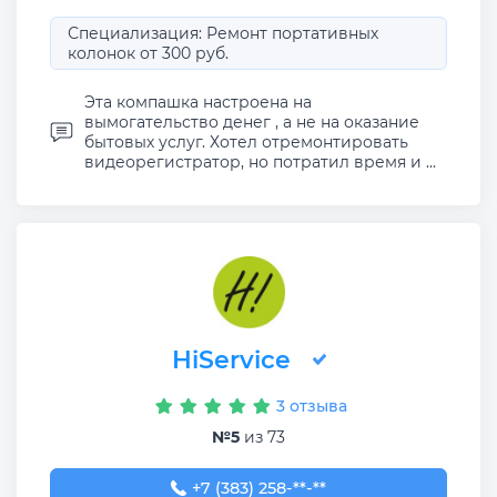
Специализация: Ремонт портативных
колонок от 300 руб.
Эта компашка настроена на
вымогательство денег , а не на оказание
бытовых услуг. Хотел отремонтировать
видеорегистратор, но потратил время и ...
HiService
3 отзыва
№5
из 73
+7 (383) 258-36-77
+7 (383) 258-**-**