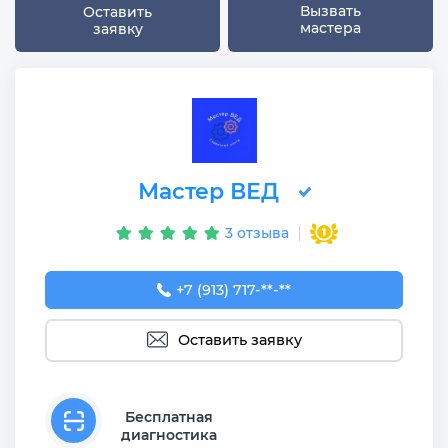
Вызвать
Оставить
мастера
заявку
Мастер ВЕД
3 отзыва
+7 (913) 717-02-96
+7 (913) 717-**-**
Оставить заявку
Бесплатная
диагностика