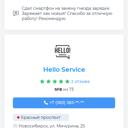
Сдал смартфон на замену гнезда зарядки.
Заряжает как новый! Спасибо за отличную
работу! Рекомендую.
Hello Service
2 отзыва
№8
из 73
+7 (383) 383-26-43
+7 (383) 383-**-**
Красный проспект
Новосибирск, ул. Мичурина, 25