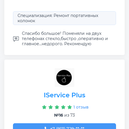
Специализация: Ремонт портативных
колонок
Спасибо большое! Поменяли на двух
телефонах стекло,быстро ,оперативно и
главное...недорого. Рекомендую
IService Plus
1 отзыв
№16
из 73
+7 (913) 729-31-07
+7 (913) 729-**-**