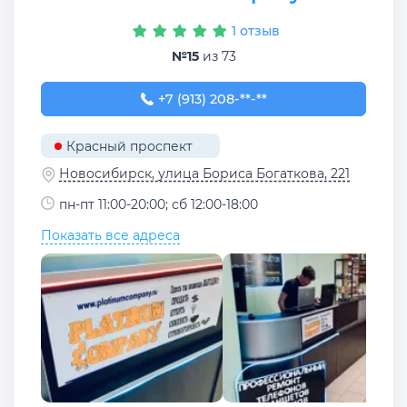
1 отзыв
№15
из 73
+7 (913) 208-78-50
+7 (913) 208-**-**
Красный проспект
Новосибирск, улица Бориса Богаткова, 221
пн-пт 11:00-20:00; сб 12:00-18:00
Показать все адреса