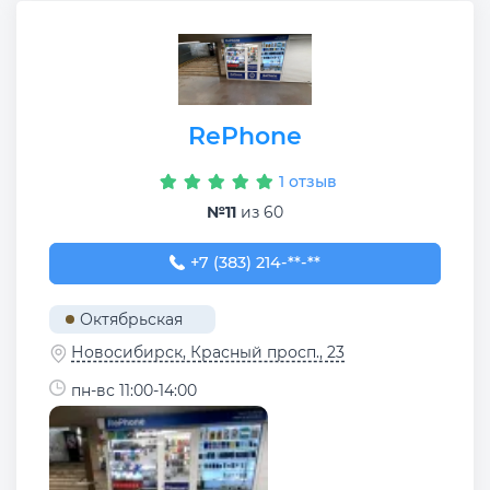
RePhone
1 отзыв
№11
из 60
+7 (383) 214-96-22
+7 (383) 214-**-**
Октябрьская
Новосибирск, Красный просп., 23
пн-вс 11:00-14:00