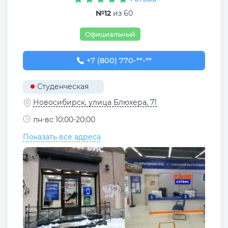
№12
из 60
Официальный
+7 (800) 770-78-88
+7 (800) 770-**-**
Студенческая
Новосибирск, улица Блюхера, 71
пн-вс 10:00-20:00
Показать все адреса