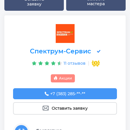
мастера
заявку
Спектрум-Сервис
11 отзывов
Акции
+7 (383) 285-96-21
+7 (383) 285-**-**
Оставить заявку