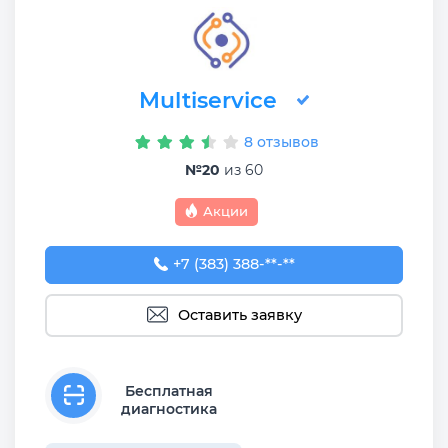
Multiservice
8 отзывов
№20
из 60
Акции
+7 (383) 388-93-76
+7 (383) 388-**-**
Оставить заявку
Бесплатная
диагностика