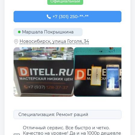
Официальный
+7 (301) 250-00-32
+7 (301) 250-**-**
Маршала Покрышкина
Новосибирск, улица Гоголя, 34
Специализация: Ремонт раций
Отличный сервис. Все быстро и четко.
Качество на уровне! Да и на 1000р дешевле