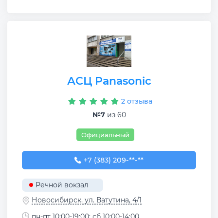
АСЦ Panasonic
2 отзыва
№7
из 60
Официальный
+7 (383) 209-01-81
+7 (383) 209-**-**
Речной вокзал
Новосибирск, ул. Ватутина, 4/1
пн-пт 10:00-19:00; сб 10:00-14:00