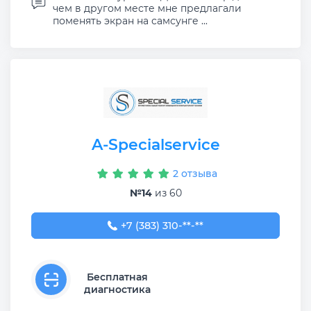
чем в другом месте мне предлагали
поменять экран на самсунге ...
A-Specialservice
2 отзыва
№14
из 60
+7 (383) 310-00-40
+7 (383) 310-**-**
Бесплатная
диагностика