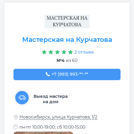
Мастерская на Курчатова
2 отзыва
№4
из 60
+7 (993) 993-54-53
+7 (993) 993-**-**
Выезд мастера
на дом
Новосибирск, улица Курчатова, 1/2
пн-пт 10:00-19:00; сб 10:00-15:00