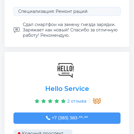
Специализация: Ремонт раций
Сдал смартфон на замену гнезда зарядки.
Заряжает как новый! Спасибо за отличную
работу! Рекомендую.
Hello Service
2 отзыва
+7 (383) 383-26-43
+7 (383) 383-**-**
Красный проспект