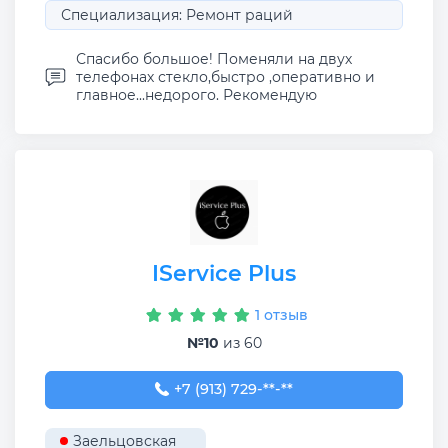
Специализация: Ремонт раций
Спасибо большое! Поменяли на двух
телефонах стекло,быстро ,оперативно и
главное...недорого. Рекомендую
IService Plus
1 отзыв
№10
из 60
+7 (913) 729-31-07
+7 (913) 729-**-**
Заельцовская