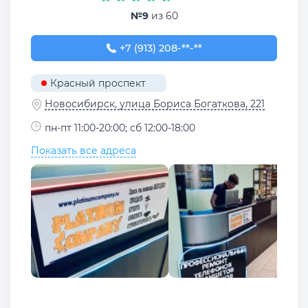
№9
из 60
+7 (913) 208-78-50
+7 (913) 208-**-**
Красный проспект
Новосибирск, улица Бориса Богаткова, 221
пн-пт 11:00-20:00; сб 12:00-18:00
Показать все адреса