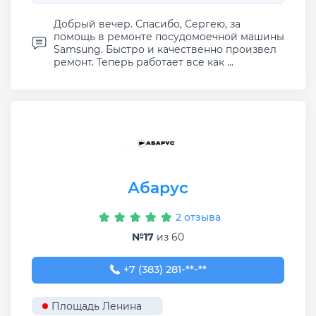
Добрый вечер. Спасибо, Сергею, за
помощь в ремонте посудомоечной машины
Samsung. Быстро и качественно произвел
ремонт. Теперь работает все как ...
Абарус
2 отзыва
№17
из 60
+7 (383) 281-99-01
+7 (383) 281-**-**
Площадь Ленина