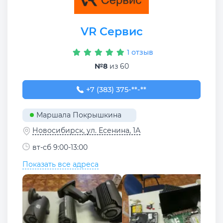
VR Сервис
1 отзыв
№8
из 60
+7 (383) 375-47-11
+7 (383) 375-**-**
Маршала Покрышкина
Новосибирск, ул. Есенина, 1А
вт-сб 9:00-13:00
Показать все адреса