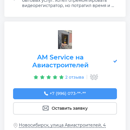
бытовых услуг. Хотел отремонтировать
видеорегистратор, но потратил время и ...
AM Service на
Авиастроителей
2 отзыва
+7 (996) 073-00-25
+7 (996) 073-**-**
Оставить заявку
Новосибирск, улица Авиастроителей, 4