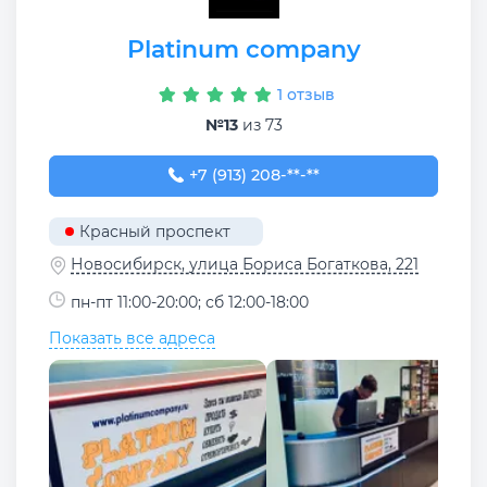
Platinum company
1 отзыв
№13
из 73
+7 (913) 208-78-50
+7 (913) 208-**-**
Красный проспект
Новосибирск, улица Бориса Богаткова, 221
пн-пт 11:00-20:00; сб 12:00-18:00
Показать все адреса