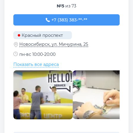
№5
из 73
+7 (383) 383-26-43
+7 (383) 383-**-**
Красный проспект
Новосибирск, ул. Мичурина, 25
пн-вс 10:00-20:00
Показать все адреса