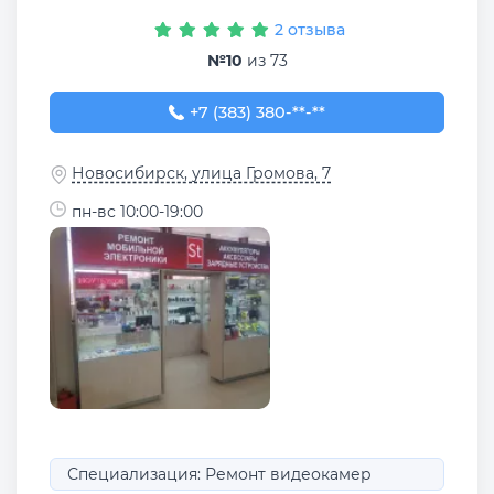
2 отзыва
№10
из 73
+7 (383) 380-15-74
+7 (383) 380-**-**
Новосибирск, улица Громова, 7
пн-вс 10:00-19:00
Специализация: Ремонт видеокамер