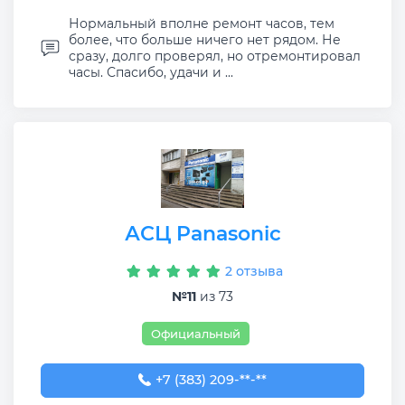
Нормальный вполне ремонт часов, тем
более, что больше ничего нет рядом. Не
сразу, долго проверял, но отремонтировал
часы. Спасибо, удачи и ...
АСЦ Panasonic
2 отзыва
№11
из 73
Официальный
+7 (383) 209-01-81
+7 (383) 209-**-**