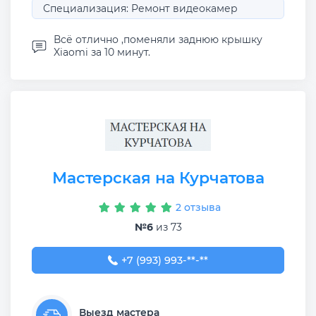
Специализация: Ремонт видеокамер
Всё отлично ,поменяли заднюю крышку
Xiaomi за 10 минут.
Мастерская на Курчатова
2 отзыва
№6
из 73
+7 (993) 993-54-53
+7 (993) 993-**-**
Выезд мастера