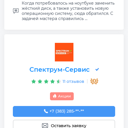
Когда потребовалось на ноутбуке заменить
жёсткий диск, а также установить новую
операционную систему, сюда обратился. С
задачей мастера справились ...
Спектрум-Сервис
11 отзывов
Акции
+7 (383) 285-96-21
+7 (383) 285-**-**
Оставить заявку