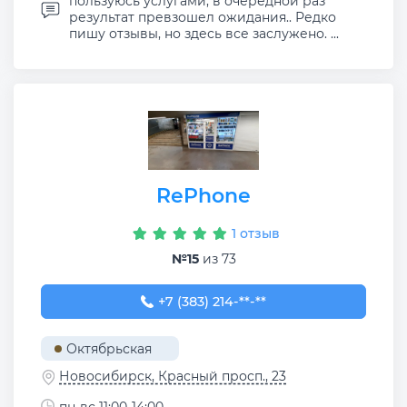
пользуюсь услугами, в очередной раз
результат превзошел ожидания.. Редко
пишу отзывы, но здесь все заслужено. ...
RePhone
1 отзыв
№15
из 73
+7 (383) 214-96-22
+7 (383) 214-**-**
Октябрьская
Новосибирск, Красный просп., 23