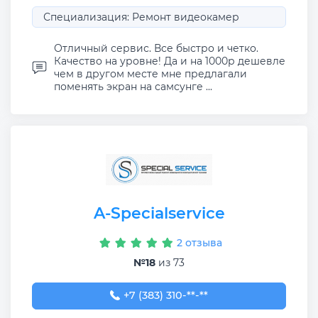
Специализация: Ремонт видеокамер
Отличный сервис. Все быстро и четко.
Качество на уровне! Да и на 1000р дешевле
чем в другом месте мне предлагали
поменять экран на самсунге ...
A-Specialservice
2 отзыва
№18
из 73
+7 (383) 310-00-40
+7 (383) 310-**-**