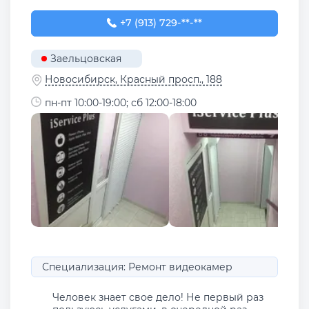
+7 (913) 729-31-07
+7 (913) 729-**-**
Заельцовская
Новосибирск, Красный просп., 188
пн-пт 10:00-19:00; сб 12:00-18:00
Специализация: Ремонт видеокамер
Человек знает свое дело! Не первый раз