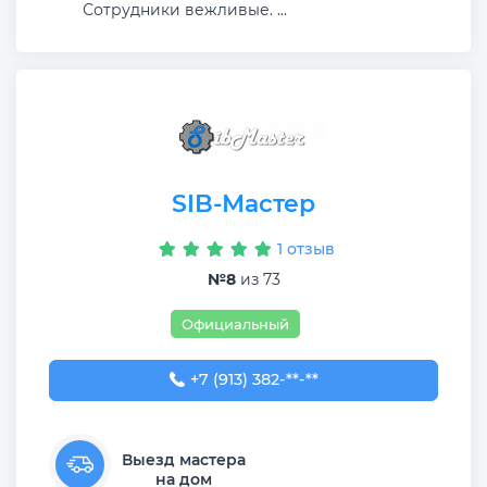
Сотрудники вежливые. ...
SIB-Мастер
1 отзыв
№8
из 73
Официальный
+7 (913) 382-09-50
+7 (913) 382-**-**
Выезд мастера
на дом