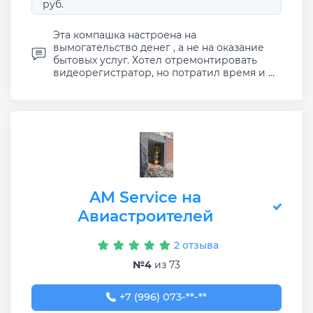
руб.
Эта компашка настроена на
вымогательство денег , а не на оказание
бытовых услуг. Хотел отремонтировать
видеорегистратор, но потратил время и ...
AM Service на
Авиастроителей
2 отзыва
№4
из 73
+7 (996) 073-00-25
+7 (996) 073-**-**