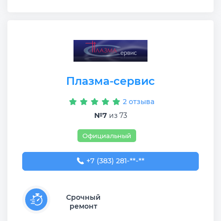
Плазма-сервис
2 отзыва
№7
из 73
Официальный
+7 (383) 281-10-50
+7 (383) 281-**-**
Срочный
ремонт