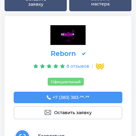
мастера
заявку
Reborn
8 отзывов
Официальный
+7 (383) 383-29-30
+7 (383) 383-**-**
Оставить заявку
Бесплатная