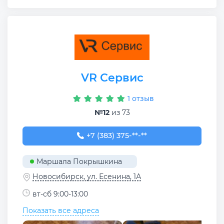
VR Сервис
1 отзыв
№12
из 73
+7 (383) 375-47-11
+7 (383) 375-**-**
Маршала Покрышкина
Новосибирск, ул. Есенина, 1А
вт-сб 9:00-13:00
Показать все адреса