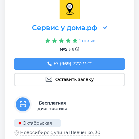
Сервис у дома.рф
1 отзыв
№5
из 61
+7 (969) 777-50-55
+7 (969) 777-**-**
Оставить заявку
Бесплатная
диагностика
Октябрьская
Новосибирск, улица Шевченко, 30