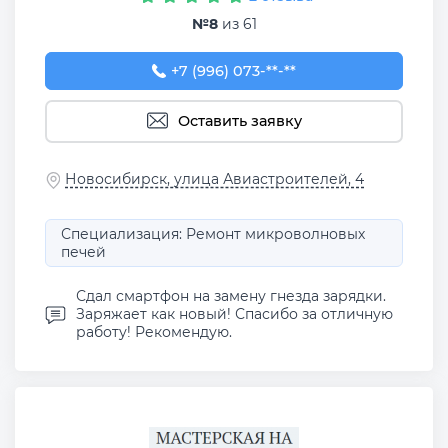
№8
из 61
+7 (996) 073-00-25
+7 (996) 073-**-**
Оставить заявку
Новосибирск, улица Авиастроителей, 4
Специализация: Ремонт микроволновых
печей
Сдал смартфон на замену гнезда зарядки.
Заряжает как новый! Спасибо за отличную
работу! Рекомендую.