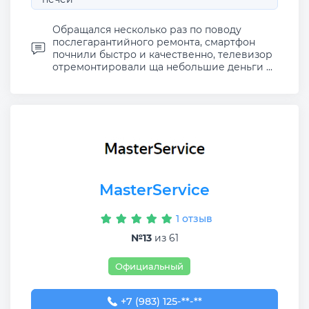
Обращался несколько раз по поводу
послегарантийного ремонта, смартфон
почнили быстро и качественно, телевизор
отремонтировали ща небольшие деньги ...
MasterService
1 отзыв
№13
из 61
Официальный
+7 (983) 125-08-08
+7 (983) 125-**-**