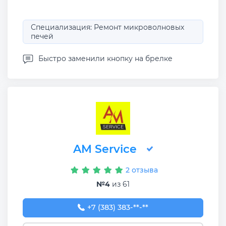
Специализация: Ремонт микроволновых
печей
Быстро заменили кнопку на брелке
AM Service
2 отзыва
№4
из 61
+7 (383) 383-65-03
+7 (383) 383-**-**