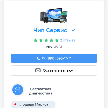
Чип Сервис
2 отзыва
№7
из 61
+7 (890) 595-98-88
+7 (890) 595-**-**
Оставить заявку
Бесплатная
диагностика
Площадь Маркса