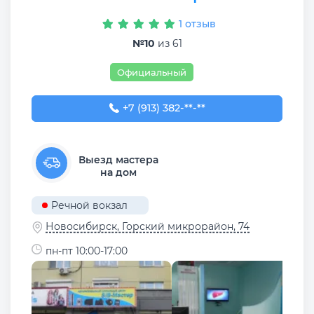
1 отзыв
№10
из 61
Официальный
+7 (913) 382-09-50
+7 (913) 382-**-**
Выезд мастера
на дом
Речной вокзал
Новосибирск, ​Горский микрорайон, 74
пн-пт 10:00-17:00