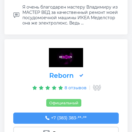
Я очень благодарен мастеру Владимиру из
МАСТЕР ВЕД за качественный ремонт моей
посудомоечной машины ИКЕА Меделстор
она же электролюкс. Ведь ...
Reborn
8 отзывов
Официальный
+7 (383) 383-29-30
+7 (383) 383-**-**