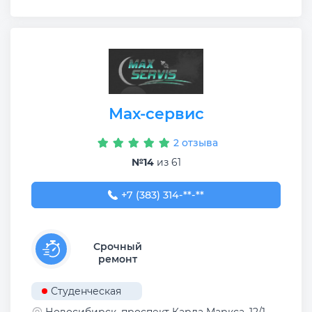
Мах-сервис
2 отзыва
№14
из 61
+7 (383) 314-61-96
+7 (383) 314-**-**
Срочный
ремонт
Студенческая