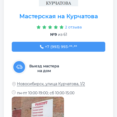
Мастерская на Курчатова
2 отзыва
№9
из 61
+7 (993) 993-54-53
+7 (993) 993-**-**
Выезд мастера
на дом
Новосибирск, улица Курчатова, 1/2
пн-пт 10:00-19:00; сб 10:00-15:00