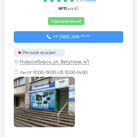
№11
из 61
Официальный
+7 (383) 209-01-81
+7 (383) 209-**-**
Речной вокзал
Новосибирск, ул. Ватутина, 4/1
пн-пт 10:00-19:00; сб 10:00-14:00