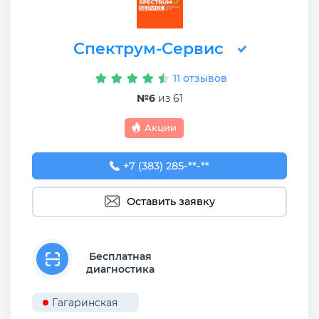
Спектрум-Сервис
11 отзывов
№6
из 61
Акции
+7 (383) 285-96-21
+7 (383) 285-**-**
Оставить заявку
Бесплатная
диагностика
Гагаринская