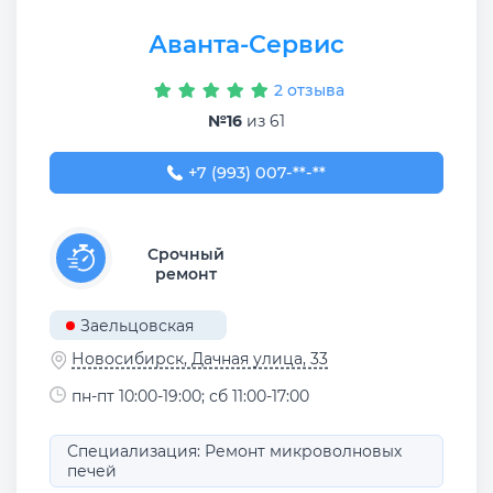
Аванта-Сервис
2 отзыва
№16
из 61
+7 (993) 007-91-64
+7 (993) 007-**-**
Срочный
ремонт
Заельцовская
Новосибирск, Дачная улица, 33
пн-пт 10:00-19:00; сб 11:00-17:00
Специализация: Ремонт микроволновых
печей