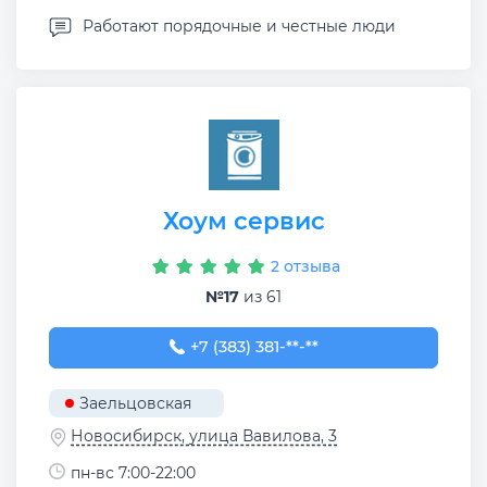
Работают порядочные и честные люди
Хоум сервис
2 отзыва
№17
из 61
+7 (383) 381-69-97
+7 (383) 381-**-**
Заельцовская
Новосибирск, улица Вавилова, 3
пн-вс 7:00-22:00