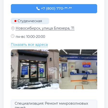
+7 (800) 770-78-88
+7 (800) 770-**-**
Студенческая
Новосибирск, улица Блюхера, 71
пн-вс 10:00-20:00
Показать все адреса
Специализация: Ремонт микроволновых
печей