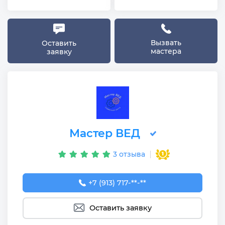
Вызвать
Оставить
мастера
заявку
Мастер ВЕД
3 отзыва
+7 (913) 717-02-96
+7 (913) 717-**-**
Оставить заявку