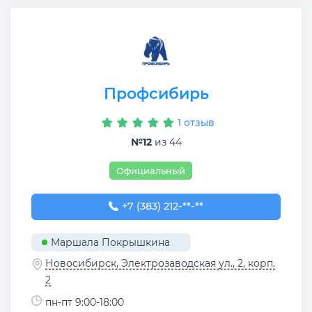
Профсибирь
1 отзыв
№12
из 44
Официальный
+7 (383) 212-99-99
+7 (383) 212-**-**
Маршала Покрышкина
Новосибирск, Электрозаводская ул., 2, корп.
2
пн-пт 9:00-18:00