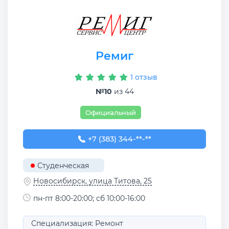
Ремиг
1 отзыв
№10
из 44
Официальный
+7 (383) 344-30-68
+7 (383) 344-**-**
Студенческая
Новосибирск, улица Титова, 25
пн-пт 8:00-20:00; сб 10:00-16:00
Специализация: Ремонт