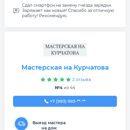
Сдал смартфон на замену гнезда зарядки.
Заряжает как новый! Спасибо за отличную
работу! Рекомендую.
Мастерская на Курчатова
2 отзыва
№4
из 44
+7 (993) 993-54-53
+7 (993) 993-**-**
Выезд мастера
на дом