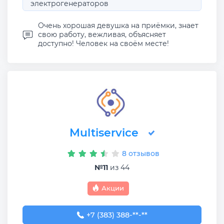
электрогенераторов
Очень хорошая девушка на приёмки, знает
свою работу, вежливая, объясняет
доступно! Человек на своём месте!
Multiservice
8 отзывов
№11
из 44
Акции
+7 (383) 388-93-76
+7 (383) 388-**-**