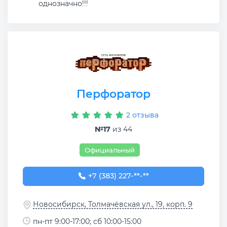
однозначно!!!
Перфоратор
2 отзыва
№17
из 44
Официальный
+7 (383) 227-24-16
+7 (383) 227-**-**
Новосибирск, Толмачёвская ул., 19, корп. 9
пн-пт 9:00-17:00; сб 10:00-15:00