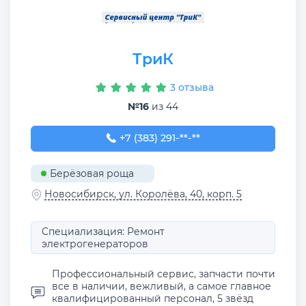
ТриК
3 отзыва
№16
из 44
+7 (383) 291-18-22
+7 (383) 291-**-**
Берёзовая роща
Новосибирск, ул. Королёва, 40, корп. 5
Специализация: Ремонт
электрогенераторов
Профессиональный сервис, запчасти почти
все в наличии, вежливый, а самое главное
квалифицированный персонал, 5 звёзд