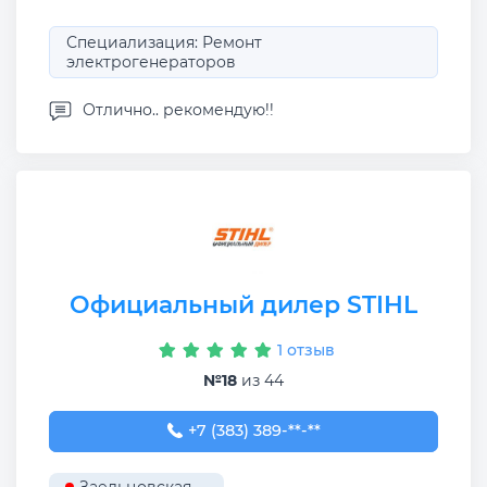
Специализация: Ремонт
электрогенераторов
Отлично.. рекомендую!!
Официальный дилер STIHL
1 отзыв
№18
из 44
+7 (383) 389-08-57
+7 (383) 389-**-**
Заельцовская