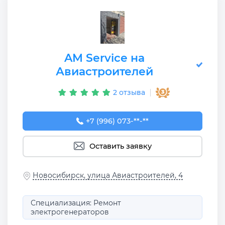
AM Service на
Авиастроителей
2 отзыва
+7 (996) 073-00-25
+7 (996) 073-**-**
Оставить заявку
Новосибирск, улица Авиастроителей, 4
Специализация: Ремонт
электрогенераторов