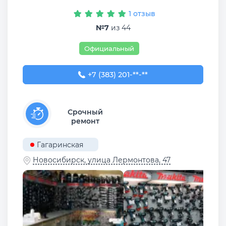
1 отзыв
№7
из 44
Официальный
+7 (383) 201-30-33
+7 (383) 201-**-**
Срочный
ремонт
Гагаринская
Новосибирск, улица Лермонтова, 47