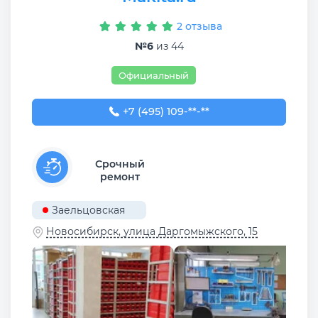
2 отзыва
№6
из 44
Официальный
+7 (495) 109-88-66
+7 (495) 109-**-**
Срочный
ремонт
Заельцовская
Новосибирск, улица Даргомыжского, 15