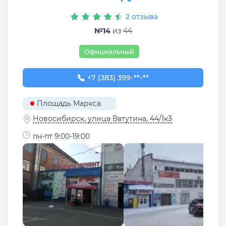
2 отзыва
№14
из 44
Официальный
+7 (383) 399-01-09
+7 (383) 399-**-**
Площадь Маркса
Новосибирск, улица Ватутина, 44/1к3
пн-пт 9:00-19:00