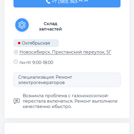
+7 (383) 363-00-11
+7 (383) 363-**-**
Склад
запчастей
Октябрьская
Новосибирск, Пристанский переулок, 5Г
пн-пт 9:00-18:00
Специализация: Ремонт
электрогенераторов
Возникла проблема с газонокосилкой-
перестала включаться. Ремонт выполнили
качественно ибыстро.