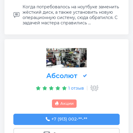
Когда потребовалось на ноутбуке заменить
жёсткий диск, а также установить новую
операционную систему, сюда обратился. С
задачей мастера справились ...
Абсолют
1 отзыв
Акции
+7 (913) 002-79-09
+7 (913) 002-**-**