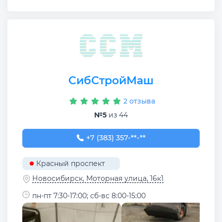
СибСтройМаш
2 отзыва
№5
из 44
+7 (383) 357-20-10
+7 (383) 357-**-**
Красный проспект
Новосибирск, Моторная улица, 16к1
пн-пт 7:30-17:00; сб-вс 8:00-15:00