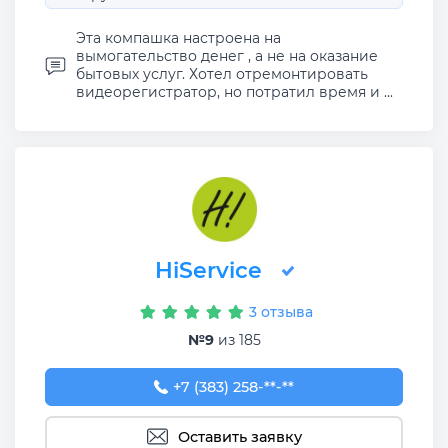
Эта компашка настроена на
вымогательство денег , а не на оказание
бытовых услуг. Хотел отремонтировать
видеорегистратор, но потратил время и ...
HiService
3 отзыва
№9
из 185
+7 (383) 258-36-77
+7 (383) 258-**-**
Оставить заявку