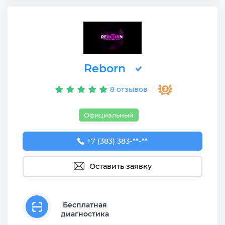
Reborn
8 отзывов
Официальный
+7 (383) 383-29-30
+7 (383) 383-**-**
Оставить заявку
Бесплатная
диагностика