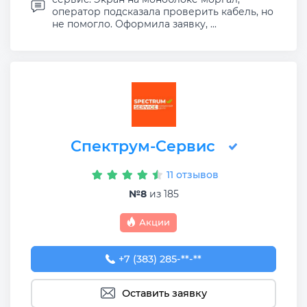
оператор подсказала проверить кабель, но
не помогло. Оформила заявку, ...
Спектрум-Сервис
11 отзывов
№8
из 185
Акции
+7 (383) 285-96-21
+7 (383) 285-**-**
Оставить заявку