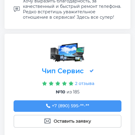
Хочу выразить благодарность, за
качественный и быстрый ремонт телефона.
Редко встретишь уважительное
отношение в сервисах! Здесь все супер!
Чип Сервис
2 отзыва
№10
из 185
+7 (890) 595-98-88
+7 (890) 595-**-**
Оставить заявку