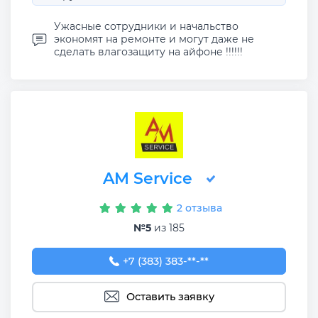
Ужасные сотрудники и начальство
экономят на ремонте и могут даже не
сделать влагозащиту на айфоне !!!!!!
AM Service
2 отзыва
№5
из 185
+7 (383) 383-65-03
+7 (383) 383-**-**
Оставить заявку