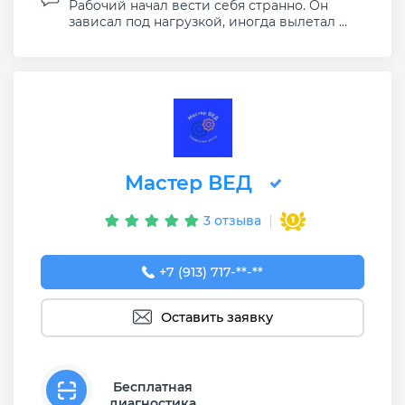
Рабочий начал вести себя странно. Он
зависал под нагрузкой, иногда вылетал ...
Мастер ВЕД
3 отзыва
+7 (913) 717-02-96
+7 (913) 717-**-**
Оставить заявку
Бесплатная
диагностика