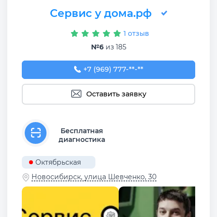
Сервис у дома.рф
1 отзыв
№6
из 185
+7 (969) 777-50-55
+7 (969) 777-**-**
Оставить заявку
Бесплатная
диагностика
Октябрьская
Новосибирск, улица Шевченко, 30