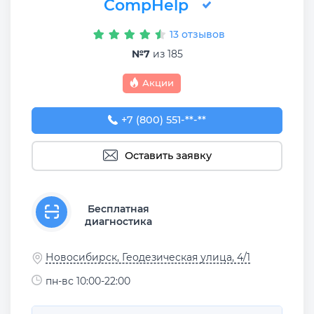
CompHelp
13 отзывов
№7
из 185
Акции
+7 (800) 551-74-09
+7 (800) 551-**-**
Оставить заявку
Бесплатная
диагностика
Новосибирск, Геодезическая улица, 4/1
пн-вс 10:00-22:00