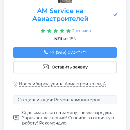
AM Service на
Авиастроителей
2 отзыва
№11
из 185
+7 (996) 073-00-25
+7 (996) 073-**-**
Оставить заявку
Новосибирск, улица Авиастроителей, 4
Специализация: Ремонт компьютеров
Сдал смартфон на замену гнезда зарядки.
Заряжает как новый! Спасибо за отличную
работу! Рекомендую.