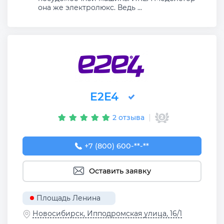
она же электролюкс. Ведь ...
Е2Е4
2 отзыва
+7 (800) 600-32-34
+7 (800) 600-**-**
Оставить заявку
Площадь Ленина
Новосибирск, Ипподромская улица, 16/1