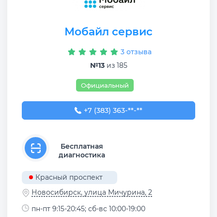
Мобайл сервис
3 отзыва
№13
из 185
Официальный
+7 (383) 363-99-09
+7 (383) 363-**-**
Бесплатная
диагностика
Красный проспект
Новосибирск, улица Мичурина, 2
пн-пт 9:15-20:45; сб-вс 10:00-19:00