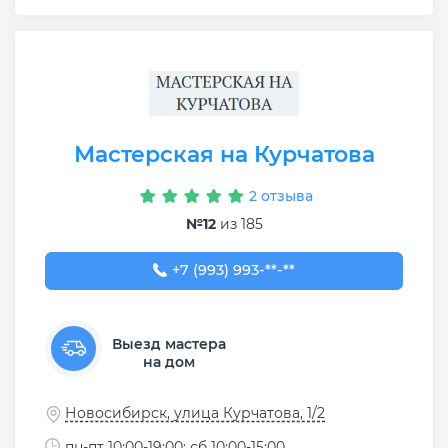
Мастерская на Курчатова
2 отзыва
№12
из 185
+7 (993) 993-54-53
+7 (993) 993-**-**
Выезд мастера
на дом
Новосибирск, улица Курчатова, 1/2
пн-пт 10:00-19:00; сб 10:00-15:00