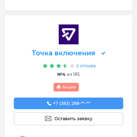
Точка включения
2 отзыва
№4
из 185
Акции
+7 (383) 288-88-77
+7 (383) 288-**-**
Оставить заявку