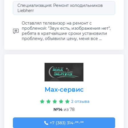
Специализация: Ремонт холодильников
Liebherr
Оставлял телевизор на ремонт с
проблемой: "Звук есть, изображения нет",
ребята в кратчайшие сроки установили
проблему, объявили цену, меня все ...
Мах-сервис
2 отзыва
№14
из 78
+7 (383) 314-61-96
+7 (383) 314-**-**