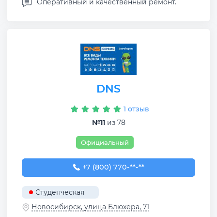
Оперативный и качественный ремонт.
DNS
1 отзыв
№11
из 78
Официальный
+7 (800) 770-78-88
+7 (800) 770-**-**
Студенческая
Новосибирск, улица Блюхера, 71