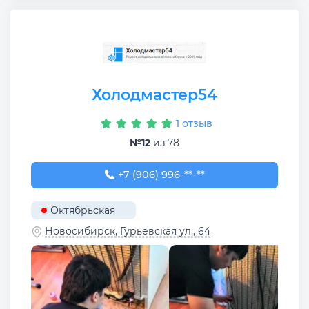
Холодмастер54
1 отзыв
№12
из 78
+7 (906) 996-28-12
+7 (906) 996-**-**
Октябрьская
Новосибирск, Гурьевская ул., 64