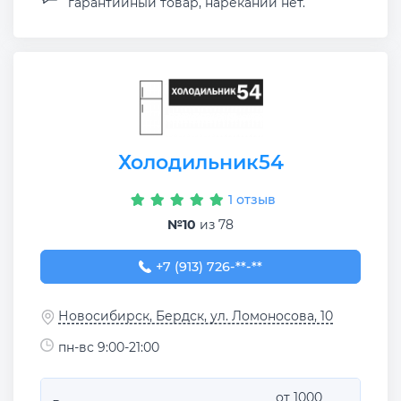
гарантийный товар, нареканий нет.
Холодильник54
1 отзыв
№10
из 78
+7 (913) 726-39-86
+7 (913) 726-**-**
Новосибирск, Бердск, ул. Ломоносова, 10
пн-вс 9:00-21:00
от 1000