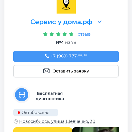
Сервис у дома.рф
1 отзыв
№4
из 78
+7 (969) 777-50-55
+7 (969) 777-**-**
Оставить заявку
Бесплатная
диагностика
Октябрьская
Новосибирск, улица Шевченко, 30