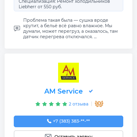
Специализация: Ремонт холодильников
Liebherr от 550 руб.
Проблема такая была — сушка вроде
крутит, а бельё всё равно влажное. Мы
думали, может перегруз, а оказалось, там
датчик перегрева отключался. ...
AM Service
2 отзыва
+7 (383) 383-65-03
+7 (383) 383-**-**
Оставить заявку