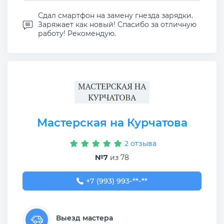
Сдал смартфон на замену гнезда зарядки.
Заряжает как новый! Спасибо за отличную
работу! Рекомендую.
Мастерская на Курчатова
2 отзыва
№7
из 78
+7 (993) 993-54-53
+7 (993) 993-**-**
Выезд мастера