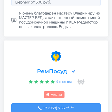
Liebherr от 300 руб.
Я очень благодарен мастеру Владимиру из
МАСТЕР ВЕД за качественный ремонт моей
посудомоечной машины ИКЕА Меделстор
она же электролюкс. Ведь ...
РемПосуд
4 отзыва
Акции
+7 (958) 756-89-85
+7 (958) 756-**-**