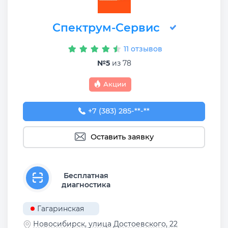
Спектрум-Сервис
11 отзывов
№5
из 78
Акции
+7 (383) 285-96-21
+7 (383) 285-**-**
Оставить заявку
Бесплатная
диагностика
Гагаринская
Новосибирск, улица Достоевского, 22