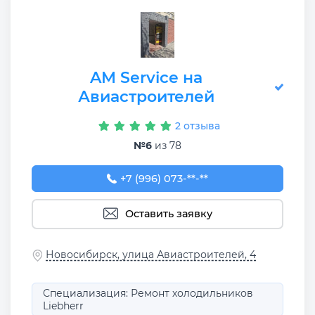
AM Service на
Авиастроителей
2 отзыва
№6
из 78
+7 (996) 073-00-25
+7 (996) 073-**-**
Оставить заявку
Новосибирск, улица Авиастроителей, 4
Специализация: Ремонт холодильников
Liebherr