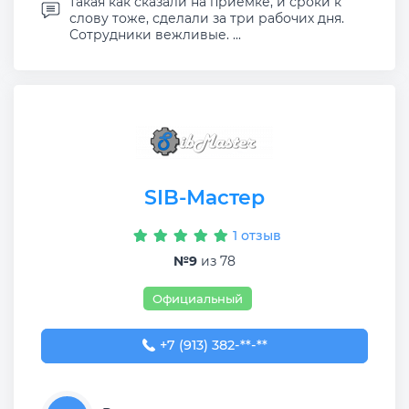
такая как сказали на приемке, и сроки к
слову тоже, сделали за три рабочих дня.
Сотрудники вежливые. ...
SIB-Мастер
1 отзыв
№9
из 78
Официальный
+7 (913) 382-09-50
+7 (913) 382-**-**