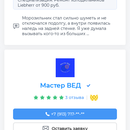
Специализация: Ремонт холодильников
Liebherr от 900 руб.
Морозильник стал сильно шуметь и не
отключался подолгу, а внутри появилась
наледь на задней стенке. Я уже думала
вызывать кого-то из больших ...
Мастер ВЕД
3 отзыва
+7 (913) 717-02-96
+7 (913) 717-**-**
Оставить заявку