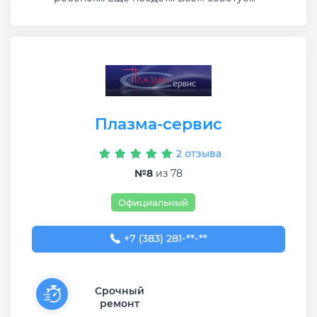
Плазма-сервис
2 отзыва
№8
из 78
Официальный
+7 (383) 281-10-50
+7 (383) 281-**-**
Срочный
ремонт