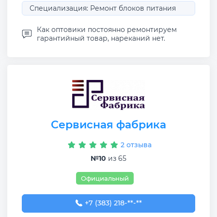
Специализация: Ремонт блоков питания
Как оптовики постоянно ремонтируем
гарантийный товар, нареканий нет.
Сервисная фабрика
2 отзыва
№10
из 65
Официальный
+7 (383) 218-10-83
+7 (383) 218-**-**