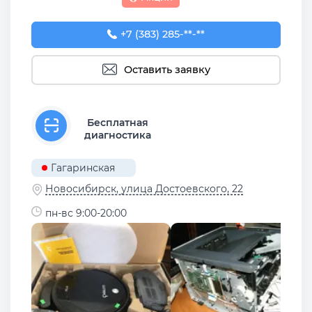
+7 (383) 285-96-21
+7 (383) 285-**-**
Оставить заявку
Бесплатная
диагностика
Гагаринская
Новосибирск, улица Достоевского, 22
пн-вс 9:00-20:00