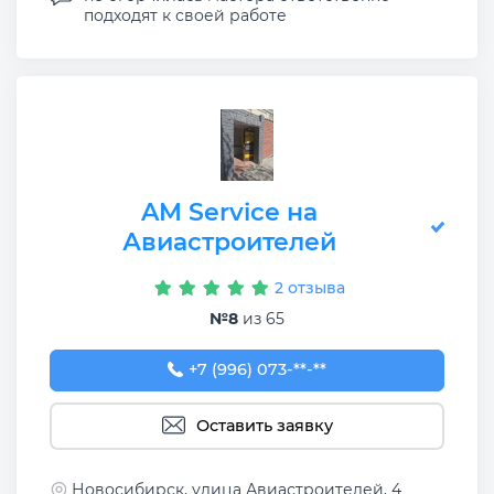
подходят к своей работе
AM Service на
Авиастроителей
2 отзыва
№8
из 65
+7 (996) 073-00-25
+7 (996) 073-**-**
Оставить заявку
Новосибирск, улица Авиастроителей, 4