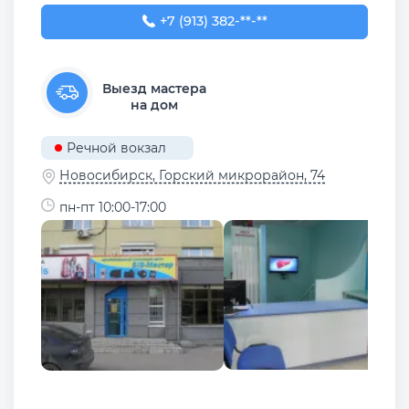
+7 (913) 382-09-50
+7 (913) 382-**-**
Выезд мастера
на дом
Речной вокзал
Новосибирск, ​Горский микрорайон, 74
пн-пт 10:00-17:00