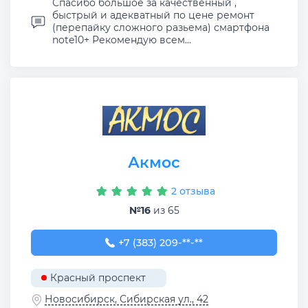
Спасибо большое за качественный ,
быстрый и адекватный по цене ремонт
(перепайку сложного разьема) смартфона
note10+ Рекомендую всем...
Акмос
2 отзыва
№16
из 65
+7 (383) 209-25-85
+7 (383) 209-**-**
Красный проспект
Новосибирск, Сибирская ул., 42