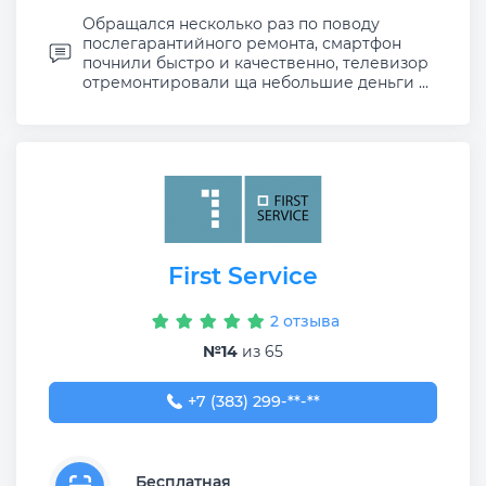
Обращался несколько раз по поводу
послегарантийного ремонта, смартфон
почнили быстро и качественно, телевизор
отремонтировали ща небольшие деньги ...
First Service
2 отзыва
№14
из 65
+7 (383) 299-13-99
+7 (383) 299-**-**
Бесплатная