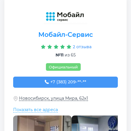
Мобайл-Сервис
2 отзыва
№11
из 65
Официальный
+7 (383) 209-28-43
+7 (383) 209-**-**
Новосибирск, улица Мира, 62к1
Показать все адреса