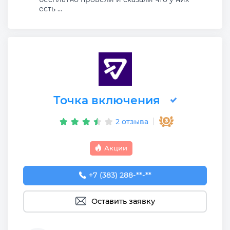
есть ...
Точка включения
2 отзыва
Акции
+7 (383) 288-88-77
+7 (383) 288-**-**
Оставить заявку