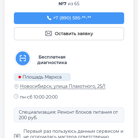
№7
из 65
+7 (890) 595-98-88
+7 (890) 595-**-**
Оставить заявку
Бесплатная
диагностика
Площадь Маркса
Новосибирск, улица Плахотного, 25/1
пн-сб 10:00-20:00
Специализация: Ремонт блоков питания от
200 руб.
Первый раз пользуюсь данным сервисом и
не огорчилась мастера ответственно