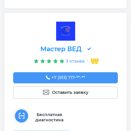
Мастер ВЕД
3 отзыва
+7 (913) 717-02-96
+7 (913) 717-**-**
Оставить заявку
Бесплатная
диагностика