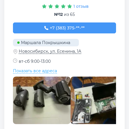
1 отзыв
№12
из 65
+7 (383) 375-47-11
+7 (383) 375-**-**
Маршала Покрышкина
Новосибирск, ул. Есенина, 1А
вт-сб 9:00-13:00
Показать все адреса