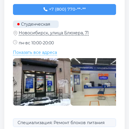
+7 (800) 770-78-88
+7 (800) 770-**-**
Студенческая
Новосибирск, улица Блюхера, 71
пн-вс 10:00-20:00
Показать все адреса
Специализация: Ремонт блоков питания