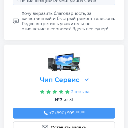
Специализация: Ремонт умных часов
Хочу выразить благодарность, за
качественный и быстрый ремонт телефона.
Редко встретишь уважительное
отношение в сервисах! Здесь все супер!
Чип Сервис
2 отзыва
№7
из 31
+7 (890) 595-98-88
+7 (890) 595-**-**
Оставить заявку