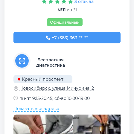
3 отзыва
№11
из 31
Официальный
+7 (383) 363-99-09
+7 (383) 363-**-**
Бесплатная
диагностика
Красный проспект
Новосибирск, улица Мичурина, 2
пн-пт 9:15-20:45; сб-вс 10:00-19:00
Показать все адреса