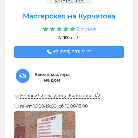
Мастерская на Курчатова
2 отзыва
№10
из 31
+7 (993) 993-54-53
+7 (993) 993-**-**
Выезд мастера
на дом
Новосибирск, улица Курчатова, 1/2
пн-пт 10:00-19:00; сб 10:00-15:00