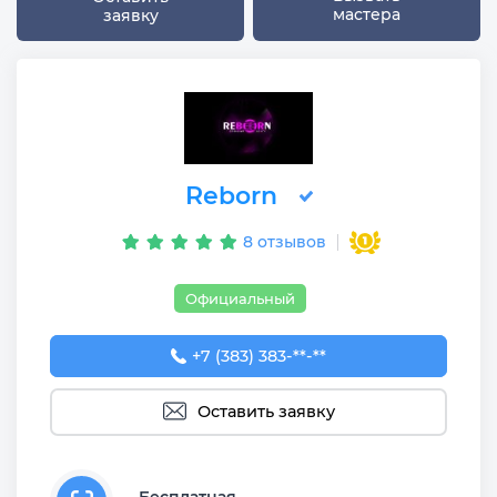
мастера
заявку
Reborn
8 отзывов
Официальный
+7 (383) 383-29-30
+7 (383) 383-**-**
Оставить заявку
Бесплатная