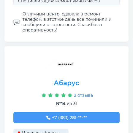
Специализация: Ремонт умных часов
Отличный центр, сдавала в ремонт
телефон, в этот же день все починили и
сообщили о готовности. Спасибо за
оперативность!
Абарус
2 отзыва
№14
из 31
+7 (383) 281-99-01
+7 (383) 281-**-**
Площадь Ленина