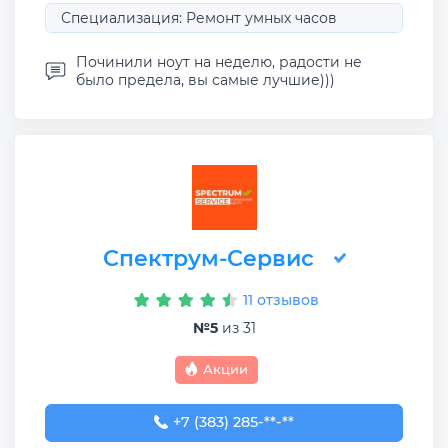
Специализация: Ремонт умных часов
Починили ноут на неделю, радости не
было предела, вы самые лучшие)))
Спектрум-Сервис
11 отзывов
№5
из 31
Акции
+7 (383) 285-96-21
+7 (383) 285-**-**