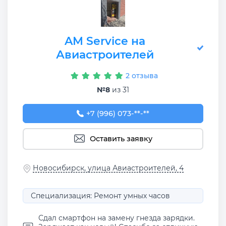
AM Service на
Авиастроителей
2 отзыва
№8
из 31
+7 (996) 073-00-25
+7 (996) 073-**-**
Оставить заявку
Новосибирск, улица Авиастроителей, 4
Специализация: Ремонт умных часов
Сдал смартфон на замену гнезда зарядки.