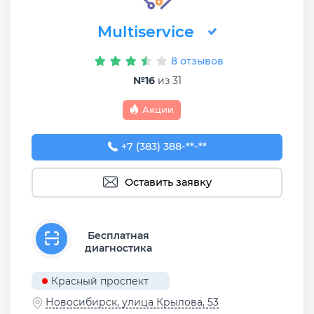
Multiservice
8 отзывов
№16
из 31
Акции
+7 (383) 388-93-76
+7 (383) 388-**-**
Оставить заявку
Бесплатная
диагностика
Красный проспект
Новосибирск, улица Крылова, 53