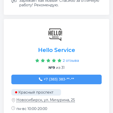
Заряжает как новый! Спасибо за отличную
работу! Рекомендую.
Hello Service
2 отзыва
№9
из 31
+7 (383) 383-26-43
+7 (383) 383-**-**
Красный проспект
Новосибирск, ул. Мичурина, 25
пн-вс 10:00-20:00