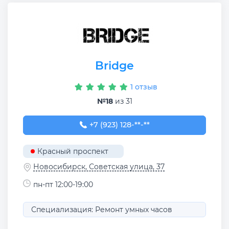
Bridge
1 отзыв
№18
из 31
+7 (923) 128-48-51
+7 (923) 128-**-**
Красный проспект
Новосибирск, Советская улица, 37
пн-пт 12:00-19:00
Специализация: Ремонт умных часов