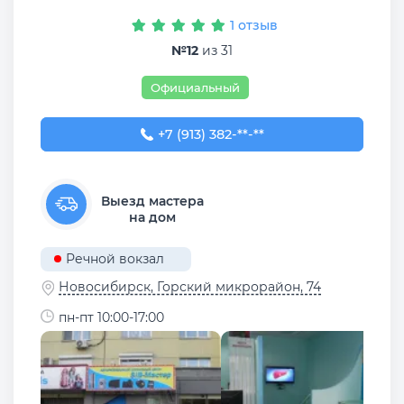
1 отзыв
№12
из 31
Официальный
+7 (913) 382-09-50
+7 (913) 382-**-**
Выезд мастера
на дом
Речной вокзал
Новосибирск, ​Горский микрорайон, 74
пн-пт 10:00-17:00