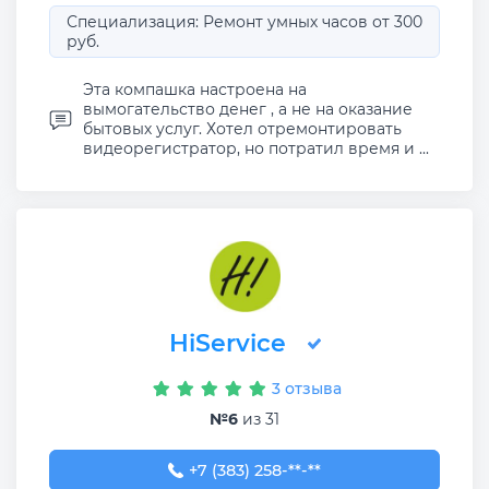
Специализация: Ремонт умных часов от 300
руб.
Эта компашка настроена на
вымогательство денег , а не на оказание
бытовых услуг. Хотел отремонтировать
видеорегистратор, но потратил время и ...
HiService
3 отзыва
№6
из 31
+7 (383) 258-36-77
+7 (383) 258-**-**