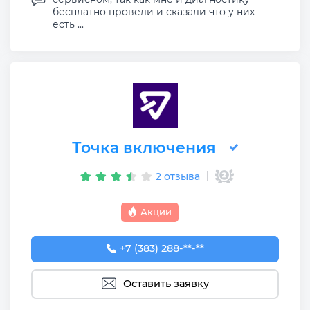
бесплатно провели и сказали что у них
есть ...
Точка включения
2 отзыва
Акции
+7 (383) 288-88-77
+7 (383) 288-**-**
Оставить заявку