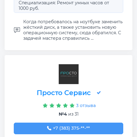
Специализация: Ремонт умных часов от
1000 руб.
Когда потребовалось на ноутбуке заменить
жёсткий диск, а также установить новую
операционную систему, сюда обратился. С
задачей мастера справились ...
Просто Сервис
3 отзыва
№4
из 31
+7 (383) 375-21-08
+7 (383) 375-**-**