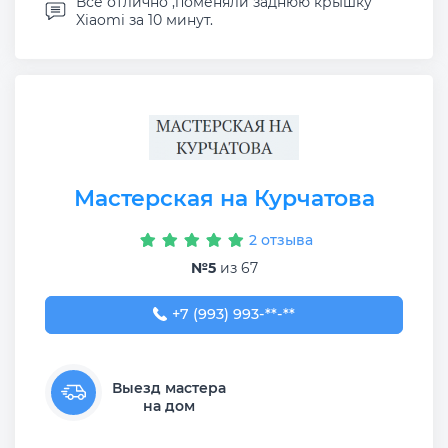
Всё отлично ,поменяли заднюю крышку
Xiaomi за 10 минут.
Мастерская на Курчатова
2 отзыва
№5
из 67
+7 (993) 993-54-53
+7 (993) 993-**-**
Выезд мастера
на дом