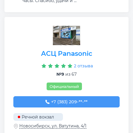
часы. Спасибо, удачи и ...
АСЦ Panasonic
2 отзыва
№9
из 67
Официальный
+7 (383) 209-01-81
+7 (383) 209-**-**
Речной вокзал
Новосибирск, ул. Ватутина, 4/1