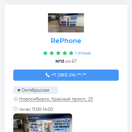
RePhone
1 отзыв
№13
из 67
+7 (383) 214-96-22
+7 (383) 214-**-**
Октябрьская
Новосибирск, Красный просп., 23
пн-вс 11:00-14:00