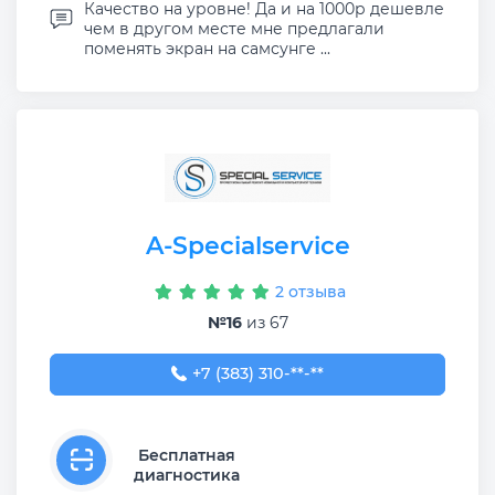
Качество на уровне! Да и на 1000р дешевле
чем в другом месте мне предлагали
поменять экран на самсунге ...
A-Specialservice
2 отзыва
№16
из 67
+7 (383) 310-00-40
+7 (383) 310-**-**
Бесплатная
диагностика