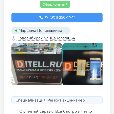
Официальный
+7 (301) 250-00-32
+7 (301) 250-**-**
Маршала Покрышкина
Новосибирск, улица Гоголя, 34
Специализация: Ремонт экшн-камер
Отличный сервис. Все быстро и четко.