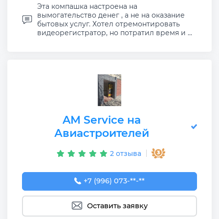
Эта компашка настроена на
вымогательство денег , а не на оказание
бытовых услуг. Хотел отремонтировать
видеорегистратор, но потратил время и ...
AM Service на
Авиастроителей
2 отзыва
+7 (996) 073-00-25
+7 (996) 073-**-**
Оставить заявку