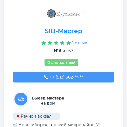
SIB-Мастер
1 отзыв
№6
из 67
Официальный
+7 (913) 382-09-50
+7 (913) 382-**-**
Выезд мастера
на дом
Речной вокзал
Новосибирск, ​Горский микрорайон, 74