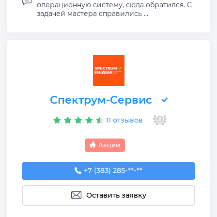
операционную систему, сюда обратился. С
задачей мастера справились ...
Спектрум-Сервис
11 отзывов
Акции
+7 (383) 285-96-21
+7 (383) 285-**-**
Оставить заявку