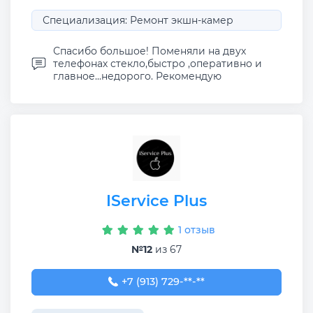
Специализация: Ремонт экшн-камер
Спасибо большое! Поменяли на двух
телефонах стекло,быстро ,оперативно и
главное...недорого. Рекомендую
IService Plus
1 отзыв
№12
из 67
+7 (913) 729-31-07
+7 (913) 729-**-**