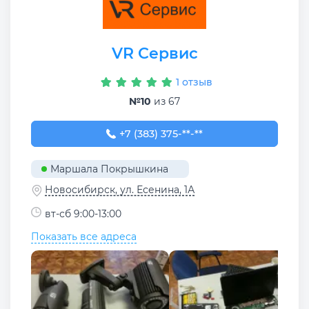
VR Сервис
1 отзыв
№10
из 67
+7 (383) 375-47-11
+7 (383) 375-**-**
Маршала Покрышкина
Новосибирск, ул. Есенина, 1А
вт-сб 9:00-13:00
Показать все адреса