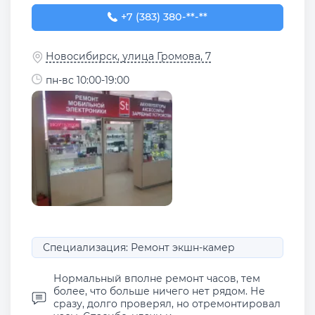
+7 (383) 380-15-74
+7 (383) 380-**-**
Новосибирск, улица Громова, 7
пн-вс 10:00-19:00
Специализация: Ремонт экшн-камер
Нормальный вполне ремонт часов, тем
более, что больше ничего нет рядом. Не
сразу, долго проверял, но отремонтировал