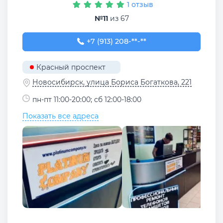
1 отзыв
№11
из 67
+7 (913) 208-78-50
+7 (913) 208-**-**
Красный проспект
Новосибирск, улица Бориса Богаткова, 221
пн-пт 11:00-20:00; сб 12:00-18:00
Показать все адреса