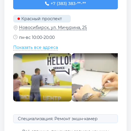
+7 (383) 383-26-43
+7 (383) 383-**-**
Красный проспект
Новосибирск, ул. Мичурина, 25
пн-вс 10:00-20:00
Показать все адреса
Специализация: Ремонт экшн-камер