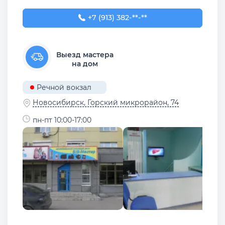
+7 (913) 382-09-50
+7 (913) 382-**-**
Выезд мастера
на дом
Речной вокзал
Новосибирск, ​Горский микрорайон, 74
пн-пт 10:00-17:00