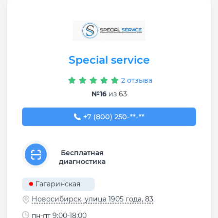
Special service
2 отзыва
№16
из 63
+7 (800) 250-54-44
+7 (800) 250-**-**
Бесплатная
диагностика
Гагаринская
Новосибирск, улица 1905 года, 83
пн-пт 9:00-18:00