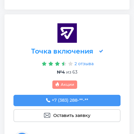
Точка включения
2 отзыва
№4
из 63
Акции
+7 (383) 288-88-77
+7 (383) 288-**-**
Оставить заявку