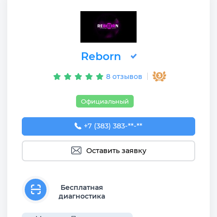
Reborn
8 отзывов
Официальный
+7 (383) 383-29-30
+7 (383) 383-**-**
Оставить заявку
Бесплатная
диагностика