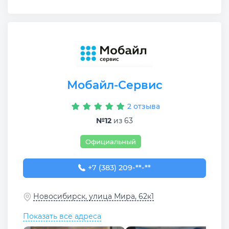
Мобайл-Сервис
2 отзыва
№12
из 63
Официальный
+7 (383) 209-28-43
+7 (383) 209-**-**
Новосибирск, улица Мира, 62к1
Показать все адреса