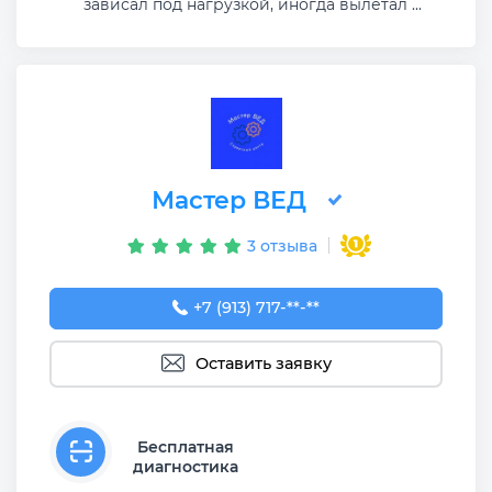
зависал под нагрузкой, иногда вылетал ...
Мастер ВЕД
3 отзыва
+7 (913) 717-02-96
+7 (913) 717-**-**
Оставить заявку
Бесплатная
диагностика