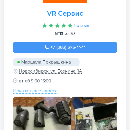
VR Сервис
1 отзыв
№13
из 63
+7 (383) 375-47-11
+7 (383) 375-**-**
Маршала Покрышкина
Новосибирск, ул. Есенина, 1А
вт-сб 9:00-13:00
Показать все адреса