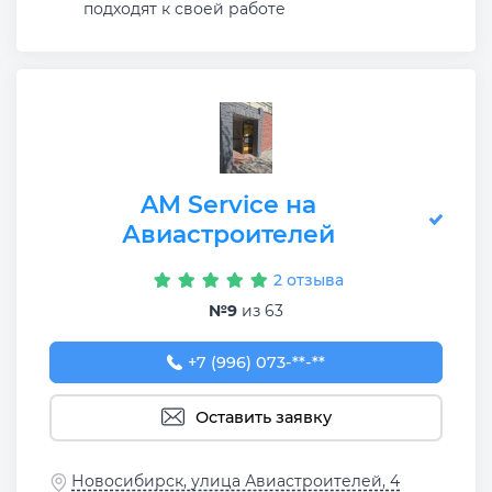
подходят к своей работе
AM Service на
Авиастроителей
2 отзыва
№9
из 63
+7 (996) 073-00-25
+7 (996) 073-**-**
Оставить заявку
Новосибирск, улица Авиастроителей, 4