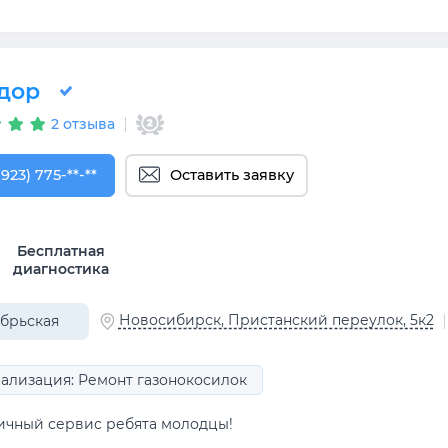
дор
2 отзыва
923) 775-40-62
(923) 775-**-**
Оставить заявку
Бесплатная
диагностика
Новосибирск, Пристанский переулок, 5к2
брьская
ализация: Ремонт газонокосилок
ичный сервис ребята молодцы!