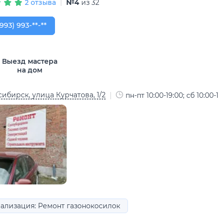
2 отзыва
№4
из 32
993) 993-54-53
(993) 993-**-**
Выезд мастера
на дом
ибирск, улица Курчатова, 1/2
пн-пт 10:00-19:00; сб 10:00-
ализация: Ремонт газонокосилок