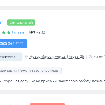
г
Официальный
1 отзыв
№7
из 32
383) 344-30-68
(383) 344-**-**
Новосибирск, улица Титова, 25
енческая
пн-пт 8
ализация: Ремонт газонокосилок
ь хорошая девушка на приёмки, знает свою работу, вежлива