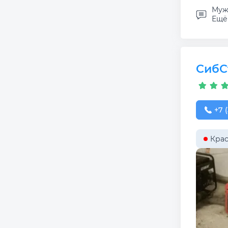
Муж 
Ещё 
СибС
+7 (
+7 (
Крас