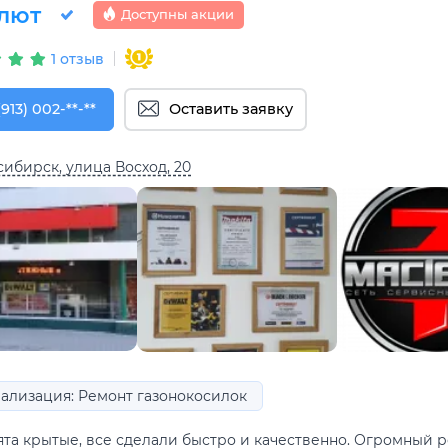
лют
Доступны акции
1 отзыв
913) 002-79-09
(913) 002-**-**
Оставить заявку
ибирск, улица Восход, 20
ализация: Ремонт газонокосилок
ята крытые, все сделали быстро и качественно. Огромный р