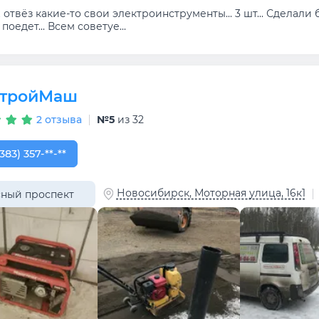
отвёз какие-то свои электроинструменты... 3 шт... Сделали б
поедет... Всем советуе...
тройМаш
2 отзыва
№5
из 32
383) 357-20-10
383) 357-**-**
Новосибирск, Моторная улица, 16к1
ный проспект