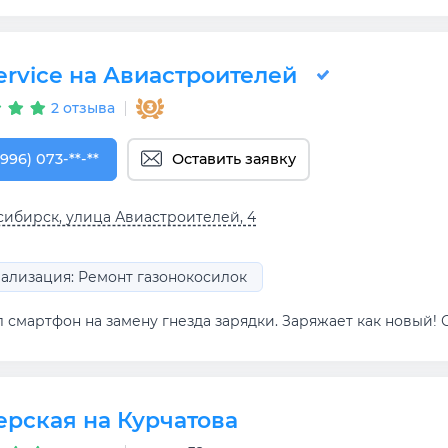
ervice на Авиастроителей
2 отзыва
996) 073-00-25
(996) 073-**-**
Оставить заявку
ибирск, улица Авиастроителей, 4
ализация: Ремонт газонокосилок
 смартфон на замену гнезда зарядки. Заряжает как новый! 
ерская на Курчатова