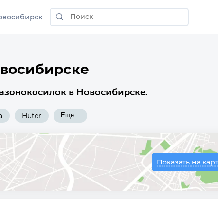
овосибирск
овосибирске
газонокосилок в Новосибирске.
a
Huter
Еще...
Показать на кар