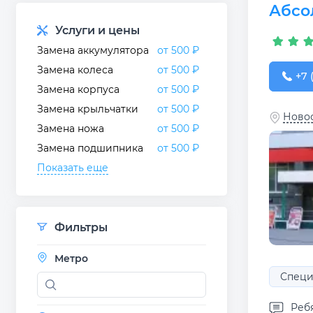
Абсо
Услуги и цены
Замена аккумулятора
от 500 ₽
Замена колеса
от 500 ₽
+7 (
+7 
Замена корпуса
от 500 ₽
Замена крыльчатки
от 500 ₽
Новос
Замена ножа
от 500 ₽
Замена подшипника
от 500 ₽
Показать еще
Фильтры
Метро
Специ
Реб