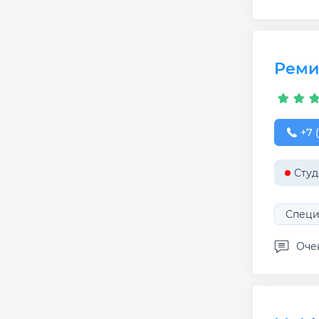
Реми
+7 (
+7 
Студ
Специ
Очен