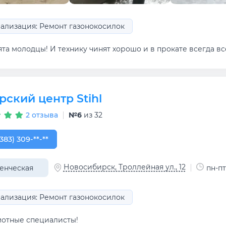
ализация: Ремонт газонокосилок
та молодцы! И технику чинят хорошо и в прокате всегда вс
рский центр Stihl
2 отзыва
№6
из 32
383) 309-02-33
(383) 309-**-**
Новосибирск, Троллейная ул., 12
енческая
пн-пт
ализация: Ремонт газонокосилок
мотные специалисты!