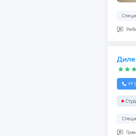
Специ
Ребя
Диле
+7 (
+7 
Студ
Специ
Гра