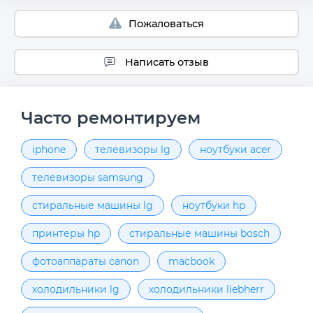
Пожаловаться
Написать отзыв
Часто ремонтируем
iphone
телевизоры lg
ноутбуки acer
телевизоры samsung
стиральные машины lg
ноутбуки hp
принтеры hp
стиральные машины bosch
фотоаппараты canon
macbook
холодильники lg
холодильники liebherr