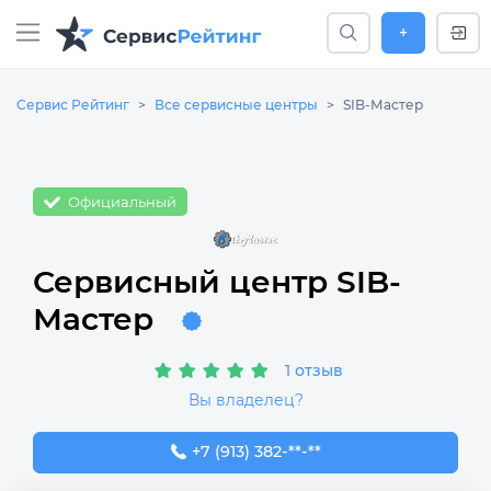
+
Сервис Рейтинг
Все сервисные центры
SIB-Мастер
Официальный
Сервисный центр SIB-
Мастер
1 отзыв
Вы владелец?
+7 (913) 382-09-50
+7 (913) 382-**-**