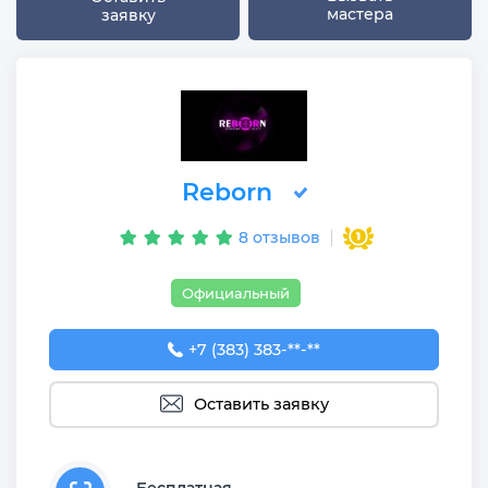
мастера
заявку
Reborn
8 отзывов
Официальный
+7 (383) 383-29-30
+7 (383) 383-**-**
Оставить заявку
Бесплатная