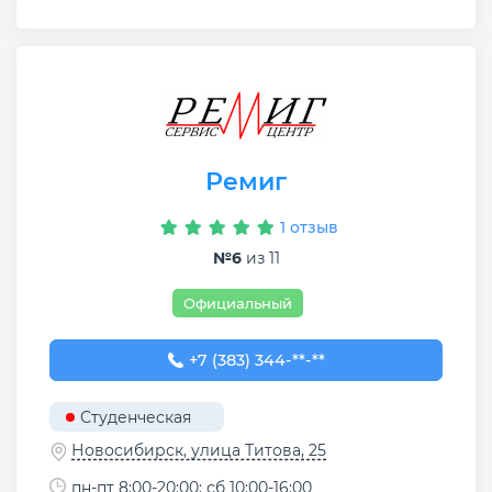
Ремиг
1 отзыв
№6
из 11
Официальный
+7 (383) 344-30-68
+7 (383) 344-**-**
Студенческая
Новосибирск, улица Титова, 25
пн-пт 8:00-20:00; сб 10:00-16:00