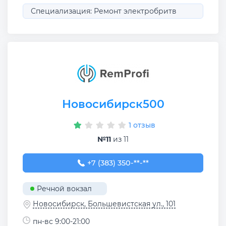
Специализация: Ремонт электробритв
Новосибирск500
1 отзыв
№11
из 11
+7 (383) 350-03-31
+7 (383) 350-**-**
Речной вокзал
Новосибирск, Большевистская ул., 101
пн-вс 9:00-21:00