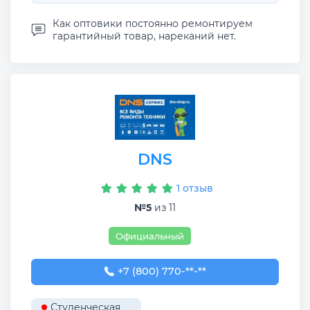
Как оптовики постоянно ремонтируем
гарантийный товар, нареканий нет.
DNS
1 отзыв
№5
из 11
Официальный
+7 (800) 770-78-88
+7 (800) 770-**-**
Студенческая