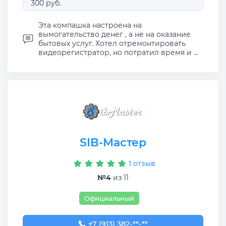
300 руб.
Эта компашка настроена на
вымогательство денег , а не на оказание
бытовых услуг. Хотел отремонтировать
видеорегистратор, но потратил время и ...
SIB-Мастер
1 отзыв
№4
из 11
Официальный
+7 (913) 382-09-50
+7 (913) 382-**-**