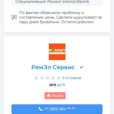
Специализация: Ремонт электробритв
По фактам объяснили проблему и
составление цены. Сделали шуруповёрт за
пару дней буквально. Остался доволен
РемЭл Сервис
0 отзывов
№9
из 11
Акции
+7 (383) 284-12-57
+7 (383) 284-**-**