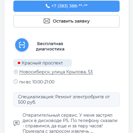
+7 (383) 388-93-76
+7 (383) 388-**-**
Оставить заявку
Бесплатная
диагностика
Красный проспект
Новосибирск, улица Крылова, 53
пн-вс 10:00-21:00
Специализация: Ремонт электробритв от
500 руб.
Отвратительный сервис. У меня застрял
диск в дисководе PS. По телефону сказали
- справимся, да еще и за пару часов!
Приехала с запросом извлечь ...