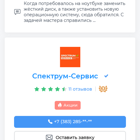
Когда потребовалось на ноутбуке заменить
жёсткий диск, а также установить новую
операционную систему, сюда обратился. С
задачей мастера справились ...
Спектрум-Сервис
11 отзывов
Акции
+7 (383) 285-96-21
+7 (383) 285-**-**
Оставить заявку