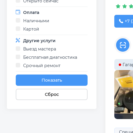
Открыто сейчас
Оплата
Наличными
+7 (
+7 (
Картой
Другие услуги
Выезд мастера
Бесплатная диагностика
Гага
Срочный ремонт
Показать
Сброс
Специ