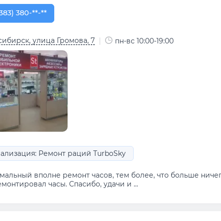
383) 380-15-74
383) 380-**-**
ибирск, улица Громова, 7
пн-вс 10:00-19:00
ализация: Ремонт раций TurboSky
альный вполне ремонт часов, тем более, что больше ничего
монтировал часы. Спасибо, удачи и ...