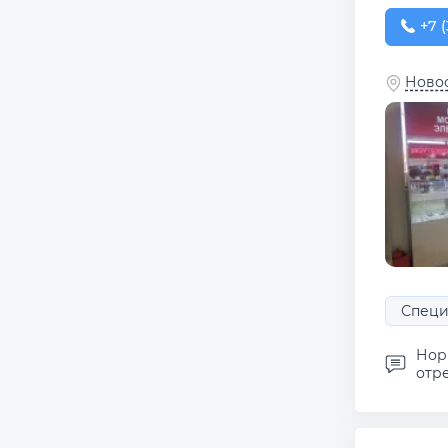
+7 (
+7 (
Новос
Специ
Норм
отре