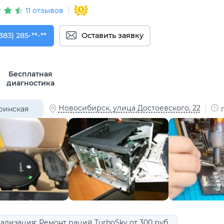
11 отзывов
383) 285-96-21
383) 285-**-**
Оставить заявку
Бесплатная
диагностика
Новосибирск, улица Достоевского, 22
ринская
ализация: Ремонт раций TurboSky от 300 руб.