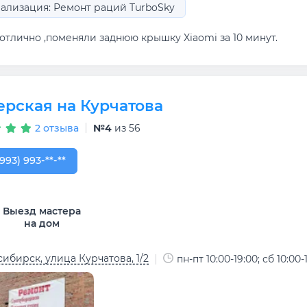
ализация: Ремонт раций TurboSky
отлично ,поменяли заднюю крышку Xiaomi за 10 минут.
ерская на Курчатова
2 отзыва
№4
из 56
993) 993-54-53
(993) 993-**-**
Выезд мастера
на дом
ибирск, улица Курчатова, 1/2
пн-пт 10:00-19:00; сб 10:00-