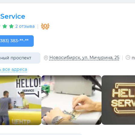
 Service
2 отзыва
383) 383-26-43
(383) 383-**-**
Новосибирск, ул. Мичурина, 25
ный проспект
п
ь все адреса