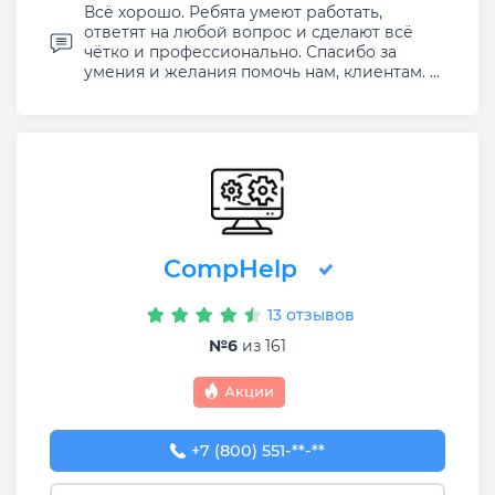
Всё хорошо. Ребята умеют работать,
ответят на любой вопрос и сделают всё
чётко и профессионально. Спасибо за
умения и желания помочь нам, клиентам. ...
CompHelp
13 отзывов
№6
из 161
Акции
+7 (800) 551-74-09
+7 (800) 551-**-**