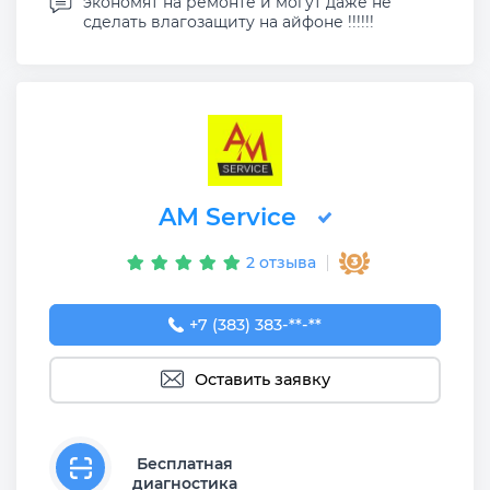
экономят на ремонте и могут даже не
сделать влагозащиту на айфоне !!!!!!
AM Service
2 отзыва
+7 (383) 383-65-03
+7 (383) 383-**-**
Оставить заявку
Бесплатная
диагностика