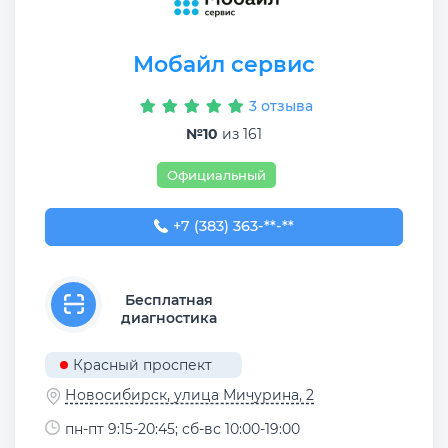
Мобайл сервис
3 отзыва
№10
из 161
Официальный
+7 (383) 363-99-09
+7 (383) 363-**-**
Бесплатная
диагностика
Красный проспект
Новосибирск, улица Мичурина, 2
пн-пт 9:15-20:45; сб-вс 10:00-19:00