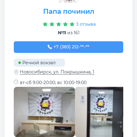
Папа починил
3 отзыва
№11
из 161
+7 (383) 212-71-36
+7 (383) 212-**-**
Речной вокзал
Новосибирск, ул. Покрышкина, 1
вт-сб 9:00-20:00; вс 10:00-19:00