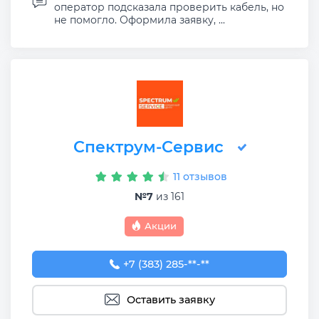
оператор подсказала проверить кабель, но
не помогло. Оформила заявку, ...
Спектрум-Сервис
11 отзывов
№7
из 161
Акции
+7 (383) 285-96-21
+7 (383) 285-**-**
Оставить заявку