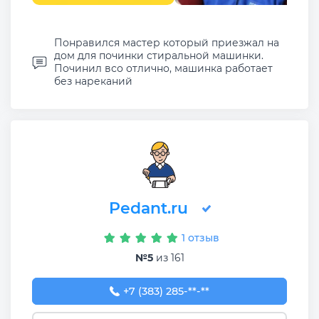
Понравился мастер который приезжал на
дом для починки стиральной машинки.
Починил всо отлично, машинка работает
без нареканий
Pedant.ru
1 отзыв
№5
из 161
+7 (383) 285-31-74
+7 (383) 285-**-**