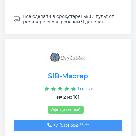
Все сделали в срок,старенький пульт от
ресивера снова рабочий.Я доволен.
SIB-Мастер
1 отзыв
№12
из 161
Официальный
+7 (913) 382-09-50
+7 (913) 382-**-**