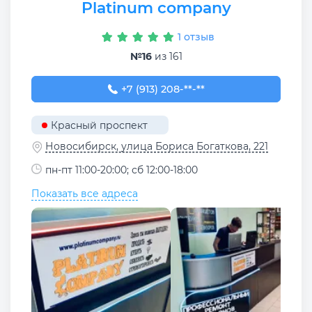
Platinum company
1 отзыв
№16
из 161
+7 (913) 208-78-50
+7 (913) 208-**-**
Красный проспект
Новосибирск, улица Бориса Богаткова, 221
пн-пт 11:00-20:00; сб 12:00-18:00
Показать все адреса