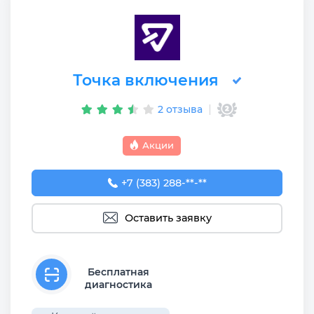
Точка включения
2 отзыва
Акции
+7 (383) 288-88-77
+7 (383) 288-**-**
Оставить заявку
Бесплатная
диагностика