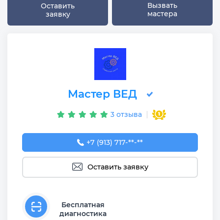
Вызвать
Оставить
мастера
заявку
Мастер ВЕД
3 отзыва
+7 (913) 717-02-96
+7 (913) 717-**-**
Оставить заявку
Бесплатная
диагностика