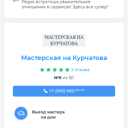
Редко встретишь уважительное
отношение в сервисах! Здесь все супер!
Мастерская на Курчатова
2 отзыва
№9
из 161
+7 (993) 993-54-53
+7 (993) 993-**-**
Выезд мастера
на дом