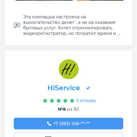
Эта компашка настроена на
вымогательство денег , а не на оказание
бытовых услуг. Хотел отремонтировать
видеорегистратор, но потратил время и ...
HiService
3 отзыва
№8
из 161
+7 (383) 258-36-77
+7 (383) 258-**-**