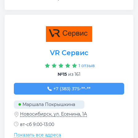
VR Сервис
1 отзыв
№15
из 161
+7 (383) 375-47-11
+7 (383) 375-**-**
Маршала Покрышкина
Новосибирск, ул. Есенина, 1А
вт-сб 9:00-13:00
Показать все адреса