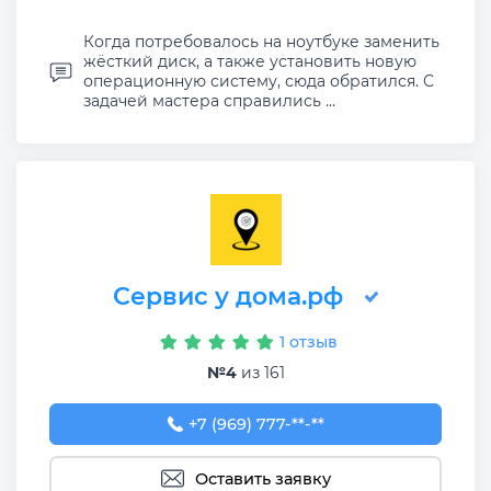
Когда потребовалось на ноутбуке заменить
жёсткий диск, а также установить новую
операционную систему, сюда обратился. С
задачей мастера справились ...
Сервис у дома.рф
1 отзыв
№4
из 161
+7 (969) 777-50-55
+7 (969) 777-**-**
Оставить заявку