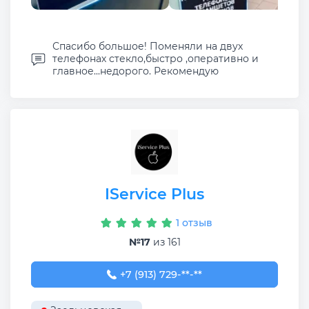
Спасибо большое! Поменяли на двух
телефонах стекло,быстро ,оперативно и
главное...недорого. Рекомендую
IService Plus
1 отзыв
№17
из 161
+7 (913) 729-31-07
+7 (913) 729-**-**