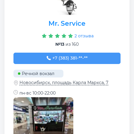
Mr. Service
2 отзыва
№13
из 160
+7 (383) 381-75-81
+7 (383) 381-**-**
Речной вокзал
Новосибирск, площадь Карла Маркса, 7
пн-вс 10:00-22:00