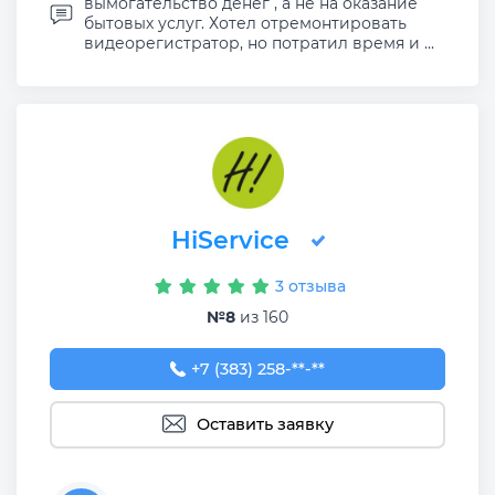
вымогательство денег , а не на оказание
бытовых услуг. Хотел отремонтировать
видеорегистратор, но потратил время и ...
HiService
3 отзыва
№8
из 160
+7 (383) 258-36-77
+7 (383) 258-**-**
Оставить заявку