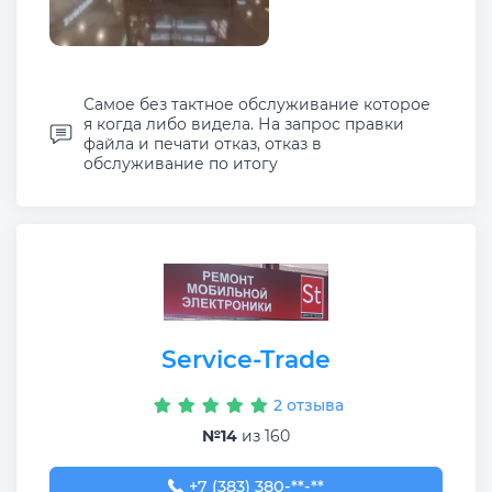
Самое без тактное обслуживание которое
я когда либо видела. На запрос правки
файла и печати отказ, отказ в
обслуживание по итогу
Service-Trade
2 отзыва
№14
из 160
+7 (383) 380-15-74
+7 (383) 380-**-**