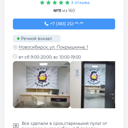
3 отзыва
№11
из 160
+7 (383) 212-71-36
+7 (383) 212-**-**
Речной вокзал
Новосибирск, ул. Покрышкина, 1
вт-сб 9:00-20:00; вс 10:00-19:00
Все сделали в срок,старенький пульт от