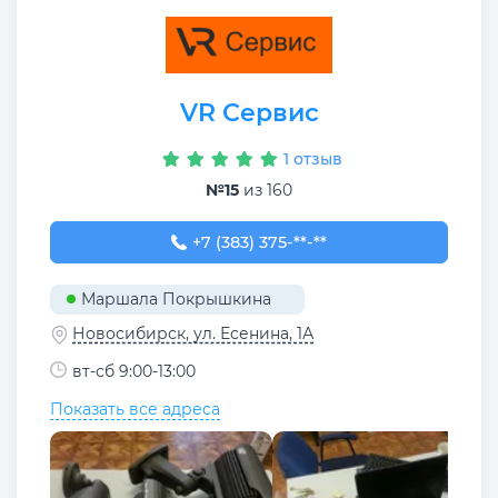
VR Сервис
1 отзыв
№15
из 160
+7 (383) 375-47-11
+7 (383) 375-**-**
Маршала Покрышкина
Новосибирск, ул. Есенина, 1А
вт-сб 9:00-13:00
Показать все адреса