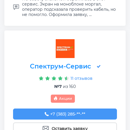
сервис. Экран на моноблоке моргал,
оператор подсказала проверить кабель, но
не помогло. Оформила заявку, ...
Спектрум-Сервис
11 отзывов
№7
из 160
Акции
+7 (383) 285-96-21
+7 (383) 285-**-**
Оставить заявку