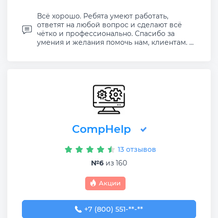
Всё хорошо. Ребята умеют работать,
ответят на любой вопрос и сделают всё
чётко и профессионально. Спасибо за
умения и желания помочь нам, клиентам. ...
CompHelp
13 отзывов
№6
из 160
Акции
+7 (800) 551-74-09
+7 (800) 551-**-**