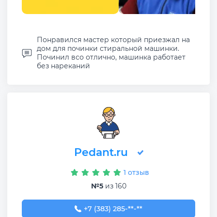
Понравился мастер который приезжал на
дом для починки стиральной машинки.
Починил всо отлично, машинка работает
без нареканий
Pedant.ru
1 отзыв
№5
из 160
+7 (383) 285-31-74
+7 (383) 285-**-**