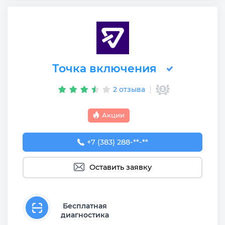
Точка включения
2 отзыва
Акции
+7 (383) 288-88-77
+7 (383) 288-**-**
Оставить заявку
Бесплатная
диагностика