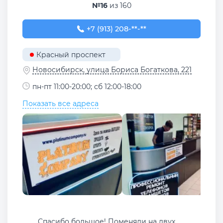
№16
из 160
+7 (913) 208-78-50
+7 (913) 208-**-**
Красный проспект
Новосибирск, улица Бориса Богаткова, 221
пн-пт 11:00-20:00; сб 12:00-18:00
Показать все адреса
Спасибо большое! Поменяли на двух