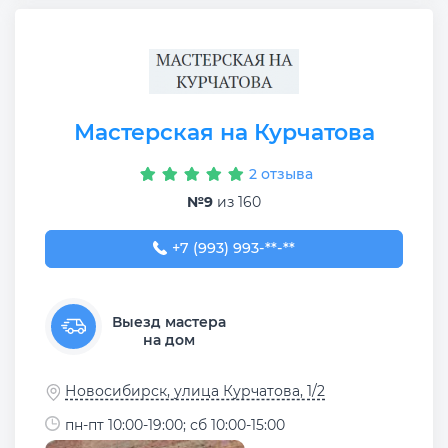
Мастерская на Курчатова
2 отзыва
№9
из 160
+7 (993) 993-54-53
+7 (993) 993-**-**
Выезд мастера
на дом
Новосибирск, улица Курчатова, 1/2
пн-пт 10:00-19:00; сб 10:00-15:00