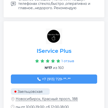
телефонах стекло,быстро ,оперативно и
главное...недорого. Рекомендую
IService Plus
1 отзыв
№17
из 160
+7 (913) 729-31-07
+7 (913) 729-**-**
Заельцовская
Новосибирск, Красный просп., 188
пн-пт 10:00-19:00; сб 12:00-18:00