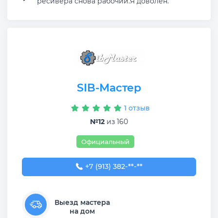
ресивера снова рабочий.Я доволен.
SIB-Мастер
1 отзыв
№12
из 160
Официальный
+7 (913) 382-09-50
+7 (913) 382-**-**
Выезд мастера
на дом