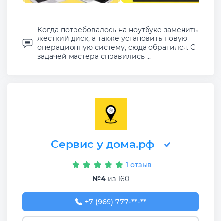
Когда потребовалось на ноутбуке заменить
жёсткий диск, а также установить новую
операционную систему, сюда обратился. С
задачей мастера справились ...
Сервис у дома.рф
1 отзыв
№4
из 160
+7 (969) 777-50-55
+7 (969) 777-**-**