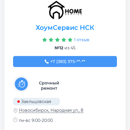
ХоумСервис НСК
1 отзыв
№12
из 45
+7 (383) 375-45-97
+7 (383) 375-**-**
Срочный
ремонт
Заельцовская
Новосибирск, Народная ул., 8
пн-вс 9:00-20:00