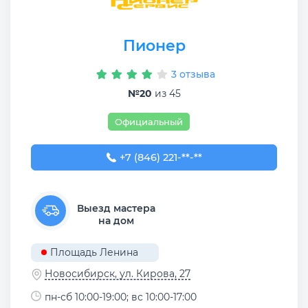
Пионер
3 отзыва
№20
из 45
Официальный
+7 (846) 221-63-33
+7 (846) 221-**-**
Выезд мастера
на дом
Площадь Ленина
Новосибирск, ул. Кирова, 27
пн-сб 10:00-19:00; вс 10:00-17:00