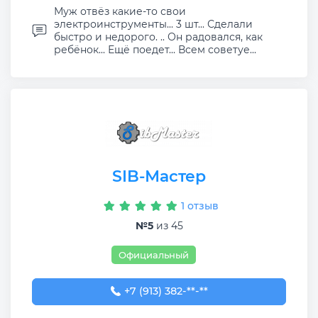
Муж отвёз какие-то свои
электроинструменты... 3 шт... Сделали
быстро и недорого. .. Он радовался, как
ребёнок... Ещё поедет... Всем советуе...
SIB-Мастер
1 отзыв
№5
из 45
Официальный
+7 (913) 382-09-50
+7 (913) 382-**-**