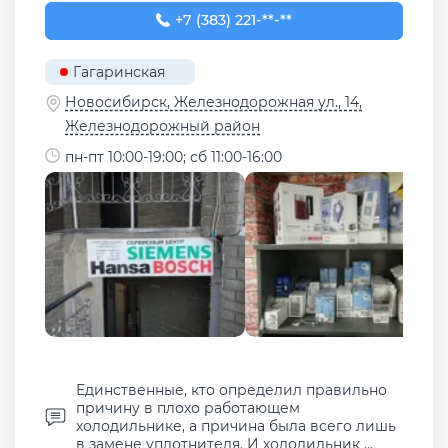
+7 (383) 221-42-16
+7 (383) 221-**-**
Гагаринская
Новосибирск, Железнодорожная ул., 14,
Железнодорожный район
пн-пт 10:00-19:00; сб 11:00-16:00
Единственные, кто определил правильно
причину в плохо работающем
холодильнике, а причина была всего лишь
в замене уплотнителя. И холодильник ...