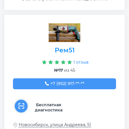
Рем51
1 отзыв
№17
из 45
+7 (952) 917-86-21
+7 (952) 917-**-**
Бесплатная
диагностика
Новосибирск, улица Андреева, 51