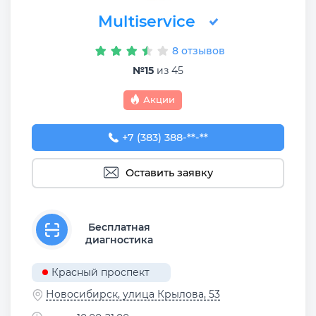
Multiservice
8 отзывов
№15
из 45
Акции
+7 (383) 388-93-76
+7 (383) 388-**-**
Оставить заявку
Бесплатная
диагностика
Красный проспект
Новосибирск, улица Крылова, 53