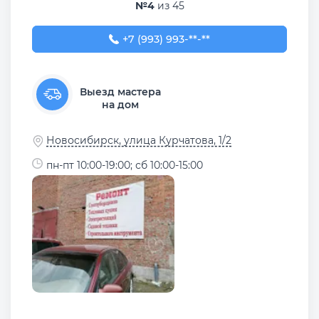
№4
из 45
+7 (993) 993-54-53
+7 (993) 993-**-**
Выезд мастера
на дом
Новосибирск, улица Курчатова, 1/2
пн-пт 10:00-19:00; сб 10:00-15:00