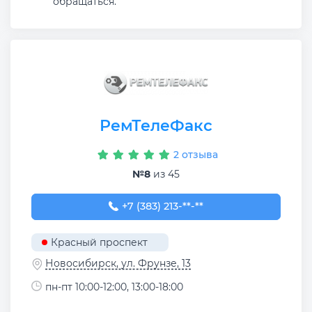
обращаться.
РемТелеФакс
2 отзыва
№8
из 45
+7 (383) 213-73-66
+7 (383) 213-**-**
Красный проспект
Новосибирск, ул. Фрунзе, 13
пн-пт 10:00-12:00, 13:00-18:00