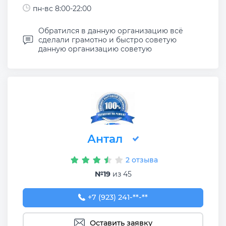
пн-вс 8:00-22:00
Обратился в данную организацию всё
сделали грамотно и быстро советую
данную организацию советую
Антал
2 отзыва
№19
из 45
+7 (923) 241-16-71
+7 (923) 241-**-**
Оставить заявку