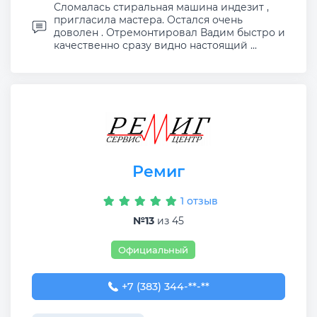
Сломалась стиральная машина индезит ,
пригласила мастера. Остался очень
доволен . Отремонтировал Вадим быстро и
качественно сразу видно настоящий ...
Ремиг
1 отзыв
№13
из 45
Официальный
+7 (383) 344-30-68
+7 (383) 344-**-**