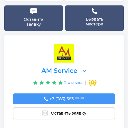
Вызвать
Оставить
мастера
заявку
AM Service
2 отзыва
+7 (383) 383-65-03
+7 (383) 383-**-**
Оставить заявку