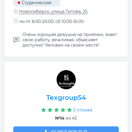
Студенческая
Новосибирск, улица Титова, 25
пн-пт 8:00-20:00; сб 10:00-16:00
Очень хорошая девушка на приёмки, знает
свою работу, вежливая, объясняет
доступно! Человек на своём месте!
Texgroup54
2 отзыва
№14
из 45
+7 (952) 908-29-98
+7 (952) 908-**-**