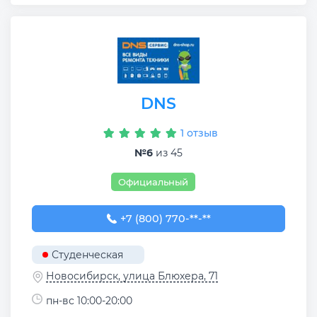
DNS
1 отзыв
№6
из 45
Официальный
+7 (800) 770-78-88
+7 (800) 770-**-**
Студенческая
Новосибирск, улица Блюхера, 71
пн-вс 10:00-20:00