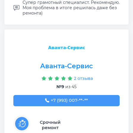
Супер грамотный специалист. Рекомендую.
Моя проблема в итоге решилась даже без
ремонта)
Аванта-Сервис
2 отзыва
№9
из 45
+7 (993) 007-91-64
+7 (993) 007-**-**
Срочный
ремонт