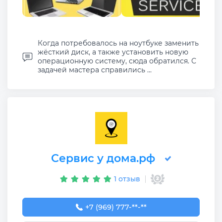
Когда потребовалось на ноутбуке заменить
жёсткий диск, а также установить новую
операционную систему, сюда обратился. С
задачей мастера справились ...
Сервис у дома.рф
1 отзыв
+7 (969) 777-50-55
+7 (969) 777-**-**