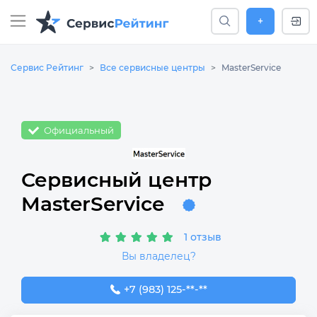
+
Сервис Рейтинг
Все сервисные центры
MasterService
Официальный
Сервисный центр
MasterService
1 отзыв
Вы владелец?
+7 (983) 125-08-08
+7 (983) 125-**-**