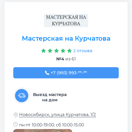
Мастерская на Курчатова
2 отзыва
№4
из 61
+7 (993) 993-54-53
+7 (993) 993-**-**
Выезд мастера
на дом
Новосибирск, улица Курчатова, 1/2
пн-пт 10:00-19:00; сб 10:00-15:00