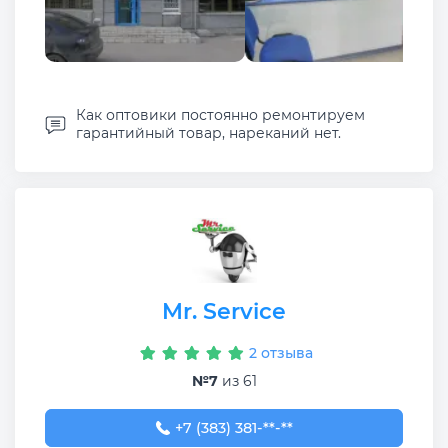
Как оптовики постоянно ремонтируем
гарантийный товар, нареканий нет.
Mr. Service
2 отзыва
№7
из 61
+7 (383) 381-75-81
+7 (383) 381-**-**