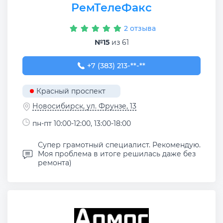
РемТелеФакс
2 отзыва
№15
из 61
+7 (383) 213-73-66
+7 (383) 213-**-**
Красный проспект
Новосибирск, ул. Фрунзе, 13
пн-пт 10:00-12:00, 13:00-18:00
Супер грамотный специалист. Рекомендую.
Моя проблема в итоге решилась даже без
ремонта)