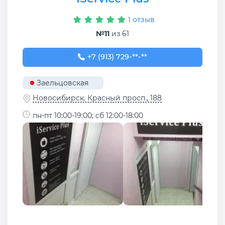
1 отзыв
№11
из 61
+7 (913) 729-31-07
+7 (913) 729-**-**
Заельцовская
Новосибирск, Красный просп., 188
пн-пт 10:00-19:00; сб 12:00-18:00