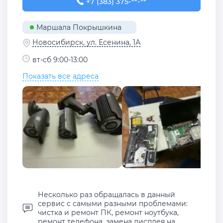
+7 (383) 375-47-11
+7 (383) 375-**-**
Маршала Покрышкина
Новосибирск, ул. Есенина, 1А
вт-сб 9:00-13:00
Показать все адреса
Несколько раз обращалась в данный
сервис с самыми разными проблемами:
чистка и ремонт ПК, ремонт ноутбука,
ремонт телефона, замена дисплея на ...