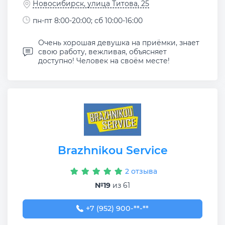
Новосибирск, улица Титова, 25
пн-пт 8:00-20:00; сб 10:00-16:00
Очень хорошая девушка на приёмки, знает
свою работу, вежливая, объясняет
доступно! Человек на своём месте!
Brazhnikou Service
2 отзыва
№19
из 61
+7 (952) 900-54-04
+7 (952) 900-**-**