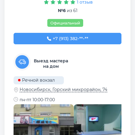
1 отзыв
№6
из 61
Официальный
+7 (913) 382-09-50
+7 (913) 382-**-**
Выезд мастера
на дом
Речной вокзал
Новосибирск, ​Горский микрорайон, 74
пн-пт 10:00-17:00