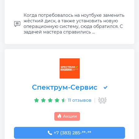
Когда потребовалось на ноутбуке заменить
жёсткий диск, а также установить новую
операционную систему, сюда обратился. С
задачей мастера справились ...
Спектрум-Сервис
11 отзывов
Акции
+7 (383) 285-96-21
+7 (383) 285-**-**