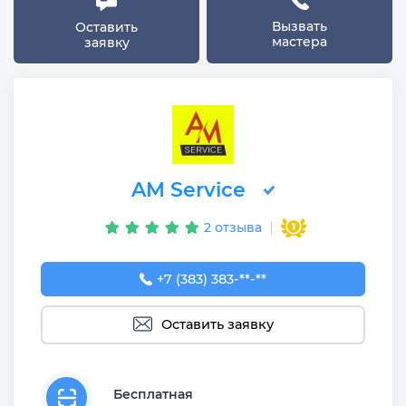
Вызвать
Оставить
мастера
заявку
AM Service
2 отзыва
+7 (383) 383-65-03
+7 (383) 383-**-**
Оставить заявку
Бесплатная