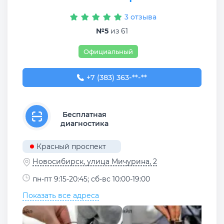
3 отзыва
№5
из 61
Официальный
+7 (383) 363-99-09
+7 (383) 363-**-**
Бесплатная
диагностика
Красный проспект
Новосибирск, улица Мичурина, 2
пн-пт 9:15-20:45; сб-вс 10:00-19:00
Показать все адреса