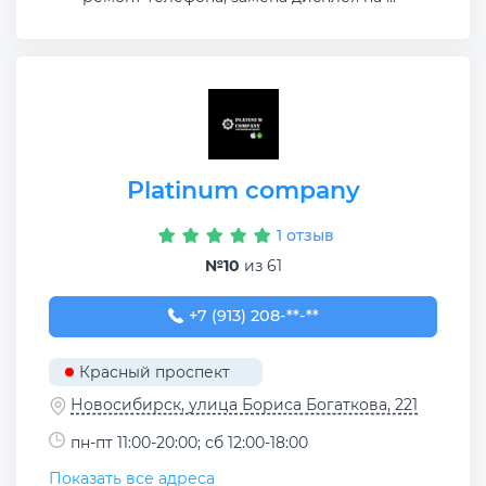
Platinum company
1 отзыв
№10
из 61
+7 (913) 208-78-50
+7 (913) 208-**-**
Красный проспект
Новосибирск, улица Бориса Богаткова, 221
пн-пт 11:00-20:00; сб 12:00-18:00
Показать все адреса