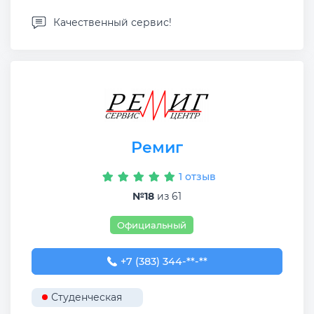
Качественный сервис!
Ремиг
1 отзыв
№18
из 61
Официальный
+7 (383) 344-30-68
+7 (383) 344-**-**
Студенческая