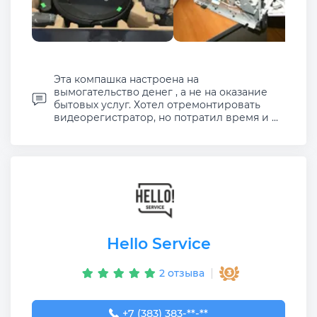
Эта компашка настроена на
вымогательство денег , а не на оказание
бытовых услуг. Хотел отремонтировать
видеорегистратор, но потратил время и ...
Hello Service
2 отзыва
+7 (383) 383-26-43
+7 (383) 383-**-**