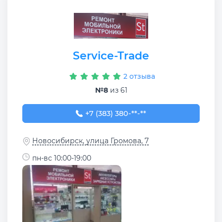
Service-Trade
2 отзыва
№8
из 61
+7 (383) 380-15-74
+7 (383) 380-**-**
Новосибирск, улица Громова, 7
пн-вс 10:00-19:00