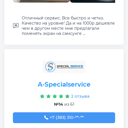
Отличный сервис. Все быстро и четко.
Качество на уровне! Да и на 1000р дешевле
чем в другом месте мне предлагали
поменять экран на самсунге ...
A-Specialservice
2 отзыва
№14
из 61
+7 (383) 310-00-40
+7 (383) 310-**-**