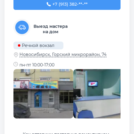
+7 (913) 382-09-50
+7 (913) 382-**-**
Выезд мастера
на дом
Речной вокзал
Новосибирск, ​Горский микрорайон, 74
пн-пт 10:00-17:00