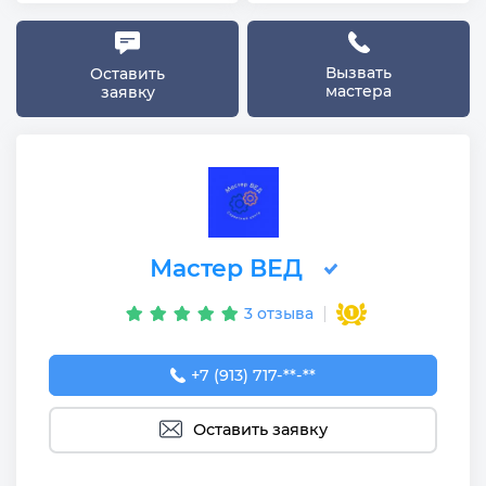
Вызвать
Оставить
мастера
заявку
Мастер ВЕД
3 отзыва
+7 (913) 717-02-96
+7 (913) 717-**-**
Оставить заявку