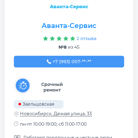
Аванта-Сервис
2 отзыва
№8
из 45
+7 (993) 007-91-64
+7 (993) 007-**-**
Срочный
ремонт
Заельцовская
Новосибирск, Дачная улица, 33
пн-пт 10:00-19:00; сб 11:00-17:00
Работают порядочные и честные люди