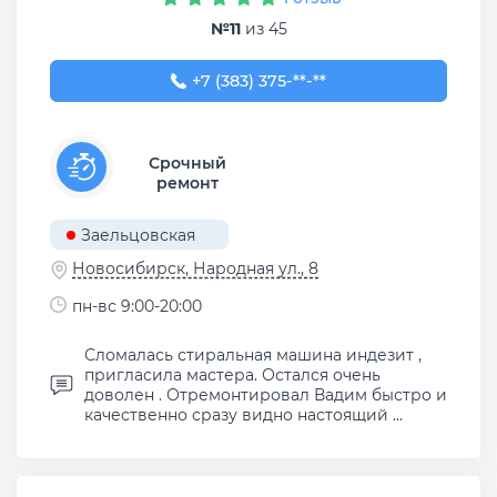
№11
из 45
+7 (383) 375-45-97
+7 (383) 375-**-**
Срочный
ремонт
Заельцовская
Новосибирск, Народная ул., 8
пн-вс 9:00-20:00
Сломалась стиральная машина индезит ,
пригласила мастера. Остался очень
доволен . Отремонтировал Вадим быстро и
качественно сразу видно настоящий ...