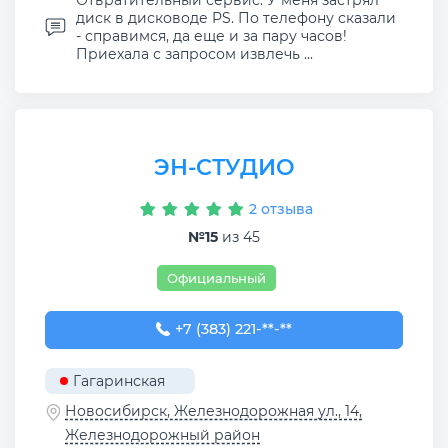
диск в дисководе PS. По телефону сказали
- справимся, да еще и за пару часов!
Приехала с запросом извлечь ...
ЭН-СТУДИО
2 отзыва
№15
из 45
Официальный
+7 (383) 221-42-16
+7 (383) 221-**-**
Гагаринская
Новосибирск, Железнодорожная ул., 14,
Железнодорожный район