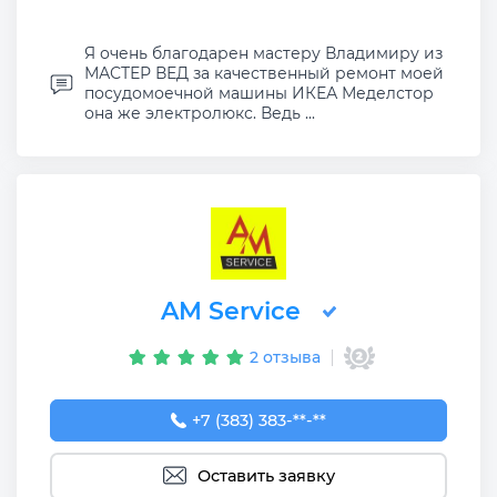
Я очень благодарен мастеру Владимиру из
МАСТЕР ВЕД за качественный ремонт моей
посудомоечной машины ИКЕА Меделстор
она же электролюкс. Ведь ...
AM Service
2 отзыва
+7 (383) 383-65-03
+7 (383) 383-**-**
Оставить заявку