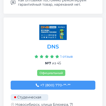
Как оптовики постоянно ремонтируем
гарантийный товар, нареканий нет.
DNS
1 отзыв
№7
из 45
Официальный
+7 (800) 770-78-88
+7 (800) 770-**-**
Студенческая
Новосибирск, улица Блюхера, 71