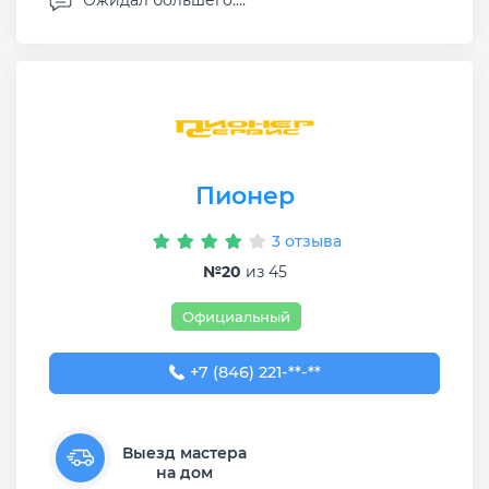
Ожидал большего....
Пионер
3 отзыва
№20
из 45
Официальный
+7 (846) 221-63-33
+7 (846) 221-**-**
Выезд мастера
на дом