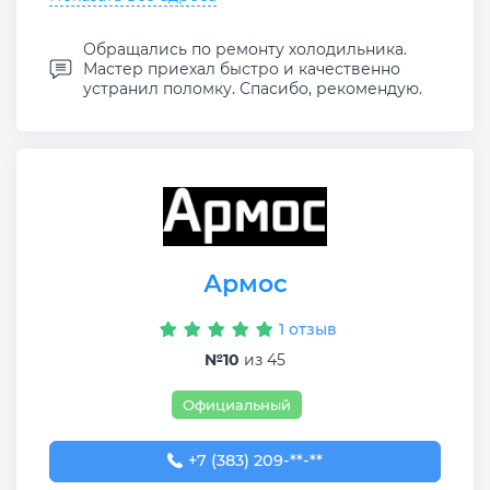
Обращались по ремонту холодильника.
Мастер приехал быстро и качественно
устранил поломку. Спасибо, рекомендую.
Армос
1 отзыв
№10
из 45
Официальный
+7 (383) 209-02-30
+7 (383) 209-**-**