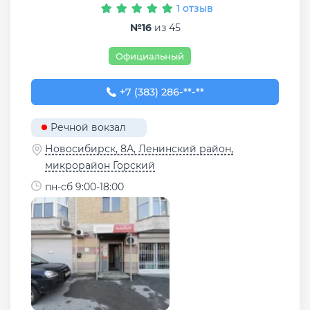
1 отзыв
№16
из 45
Официальный
+7 (383) 286-15-61
+7 (383) 286-**-**
Речной вокзал
Новосибирск, 8А, Ленинский район,
микрорайон Горский
пн-сб 9:00-18:00