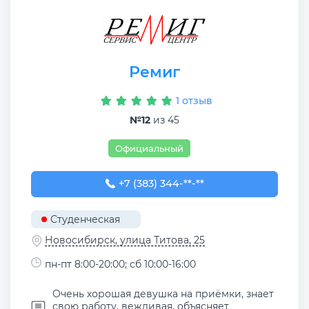
Ремиг
1 отзыв
№12
из 45
Официальный
+7 (383) 344-30-68
+7 (383) 344-**-**
Студенческая
Новосибирск, улица Титова, 25
пн-пт 8:00-20:00; сб 10:00-16:00
Очень хорошая девушка на приёмки, знает
свою работу, вежливая, объясняет