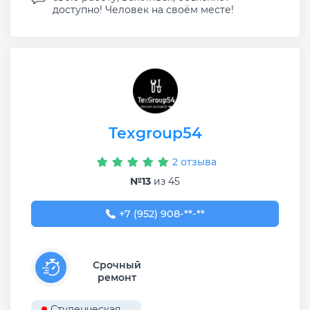
доступно! Человек на своём месте!
Texgroup54
2 отзыва
№13
из 45
+7 (952) 908-29-98
+7 (952) 908-**-**
Срочный
ремонт
Студенческая