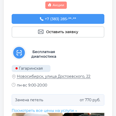
Акции
+7 (383) 285-96-21
+7 (383) 285-**-**
Оставить заявку
Бесплатная
диагностика
Гагаринская
Новосибирск, улица Достоевского, 22
пн-вс 9:00-20:00
Замена петель
от 770 руб.
Посмотреть все цены на услуги →