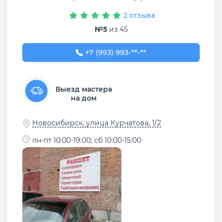
2 отзыва
№5
из 45
+7 (993) 993-54-53
+7 (993) 993-**-**
Выезд мастера
на дом
Новосибирск, улица Курчатова, 1/2
пн-пт 10:00-19:00; сб 10:00-15:00