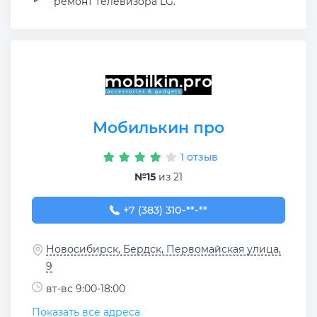
ремонт телевизора LG.
Мобилькин про
1 отзыв
№15
из 21
+7 (383) 310-40-60
+7 (383) 310-**-**
Новосибирск, Бердск, Первомайская улица,
9
вт-вс 9:00-18:00
Показать все адреса