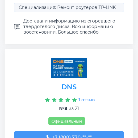
Специализация: Ремонт роутеров TP-LINK
Доставали информацию из сгоревшего
твердотелого диска. Всю информацию
восстановили. Большое спасибо
DNS
1 отзыв
№8
из 21
Официальный
+7 (800) 770-78-88
+7 (800) 770-**-**