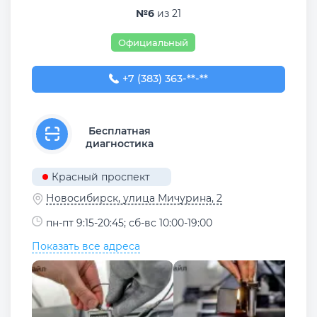
№6
из 21
Официальный
+7 (383) 363-99-09
+7 (383) 363-**-**
Бесплатная
диагностика
Красный проспект
Новосибирск, улица Мичурина, 2
пн-пт 9:15-20:45; сб-вс 10:00-19:00
Показать все адреса