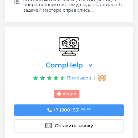
операционную систему, сюда обратился. С
задачей мастера справились ...
CompHelp
13 отзывов
Акции
+7 (800) 551-74-09
+7 (800) 551-**-**
Оставить заявку