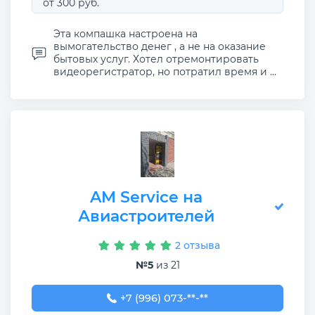
от 300 руб.
Эта компашка настроена на
вымогательство денег , а не на оказание
бытовых услуг. Хотел отремонтировать
видеорегистратор, но потратил время и ...
AM Service на
Авиастроителей
2 отзыва
№5
из 21
+7 (996) 073-00-25
+7 (996) 073-**-**