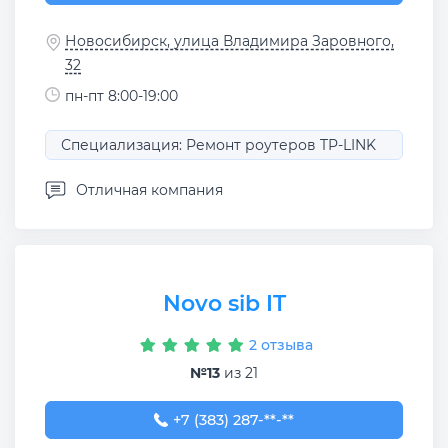
Новосибирск, улица Владимира Заровного,
32
пн-пт 8:00-19:00
Специализация: Ремонт роутеров TP-LINK
Отличная компания
Novo sib IT
2 отзыва
№13
из 21
+7 (383) 287-52-63
+7 (383) 287-**-**