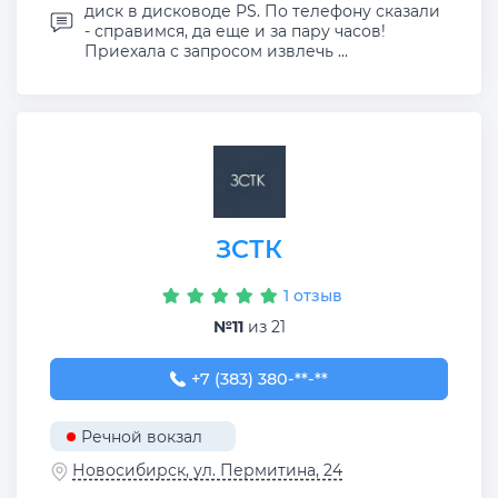
диск в дисководе PS. По телефону сказали
- справимся, да еще и за пару часов!
Приехала с запросом извлечь ...
ЗСТК
1 отзыв
№11
из 21
+7 (383) 380-67-37
+7 (383) 380-**-**
Речной вокзал
Новосибирск, ул. Пермитина, 24