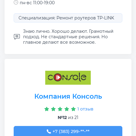
пн-вс 11:00-19:00
Специализация: Ремонт роутеров TP-LINK
Знаю лично. Хорошо делают. Грамотный
подход. Не стандартные решения. Но
главное делают все возможное.
Компания Консоль
1 отзыв
№12
из 21
+7 (383) 299-17-74
+7 (383) 299-**-**