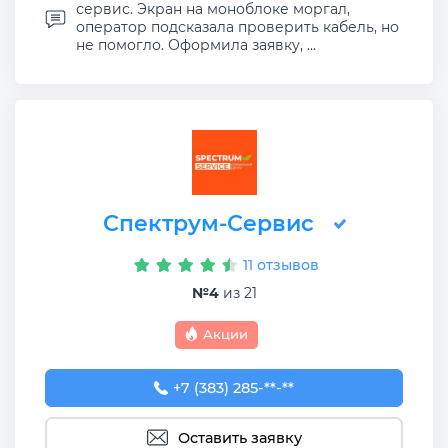
сервис. Экран на моноблоке моргал,
оператор подсказала проверить кабель, но
не помогло. Оформила заявку, ...
Спектрум-Сервис
11 отзывов
№4
из 21
Акции
+7 (383) 285-96-21
+7 (383) 285-**-**
Оставить заявку