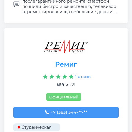
послегарантийного ремонта, смартфон
почнили быстро и качественно, телевизор
отремонтировали ща небольшие деньги ...
Ремиг
1 отзыв
№9
из 21
Официальный
+7 (383) 344-30-68
+7 (383) 344-**-**
Студенческая