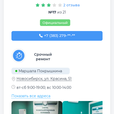
2 отзыва
№17
из 21
Официальный
+7 (383) 279-02-64
+7 (383) 279-**-**
Срочный
ремонт
Маршала Покрышкина
Новосибирск, ул. Красина, 51
вт-сб 9:00-19:00; вс 10:00-14:00
Показать все адреса