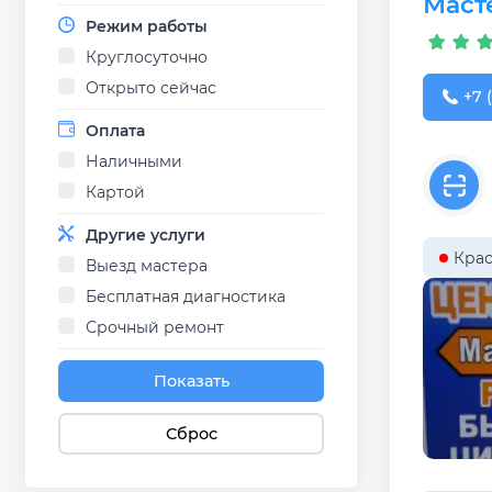
Маст
Режим работы
Круглосуточно
Открыто сейчас
+7 (
+7 (
Оплата
Наличными
Картой
Другие услуги
Крас
Выезд мастера
Бесплатная диагностика
Срочный ремонт
Показать
Сброс