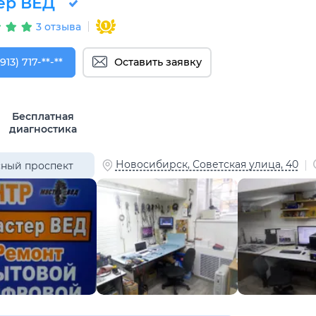
ер ВЕД
3 отзыва
913) 717-02-96
913) 717-**-**
Оставить заявку
Бесплатная
диагностика
Новосибирск, Советская улица, 40
ный проспект