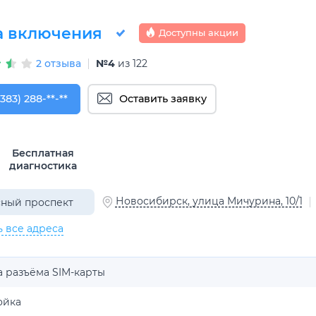
а включения
Доступны акции
2 отзыва
№4
из 122
383) 288-88-77
(383) 288-**-**
Оставить заявку
Бесплатная
диагностика
Новосибирск, улица Мичурина, 10/1
ный проспект
ь все адреса
 разъёма SIM-карты
ойка