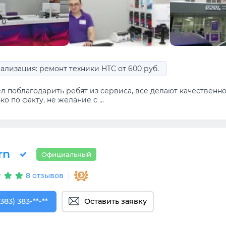
ализация: ремонт техники HTC от 600 руб.
ел поблагодарить ребят из сервиса, все делают качественн
ко по факту, не желание с ...
rn
Официальный
8 отзывов
383) 383-29-30
(383) 383-**-**
Оставить заявку