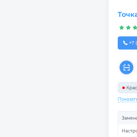
Точк
+7 (
+7 
Крас
Показат
Замена
Настр