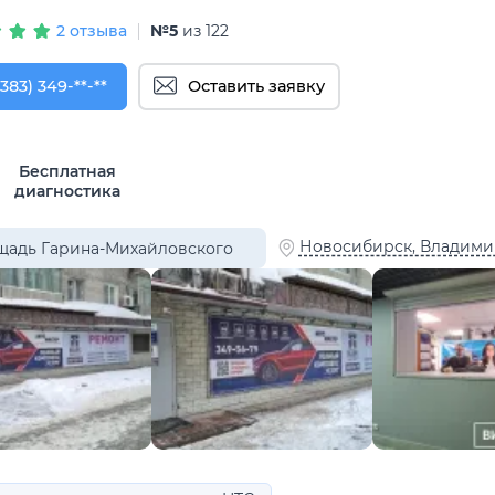
2 отзыва
№5
из 122
383) 349-56-70
(383) 349-**-**
Оставить заявку
Бесплатная
диагностика
Новосибирск, Владимир
адь Гарина-Михайловского