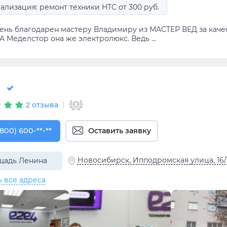
ализация: ремонт техники HTC от 300 руб.
чень благодарен мастеру Владимиру из МАСТЕР ВЕД за ка
 Меделстор она же электролюкс. Ведь ...
2 отзыва
800) 600-32-34
(800) 600-**-**
Оставить заявку
Новосибирск, Ипподромская улица, 16/
щадь Ленина
ь все адреса