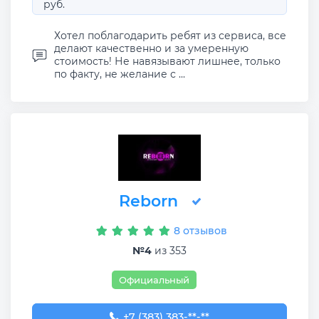
руб.
Хотел поблагодарить ребят из сервиса, все
делают качественно и за умеренную
стоимость! Не навязывают лишнее, только
по факту, не желание с ...
Reborn
8 отзывов
№4
из 353
Официальный
+7 (383) 383-29-30
+7 (383) 383-**-**