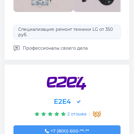
Специализация: ремонт техники LG от 350
руб.
Профессионалы своего дела
Е2Е4
2 отзыва
+7 (800) 600-32-34
+7 (800) 600-**-**