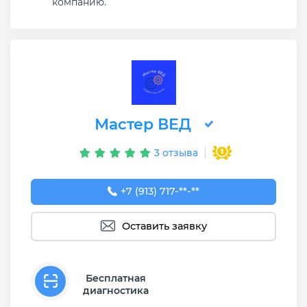
компанию.
Мастер ВЕД
3 отзыва
+7 (913) 717-02-96
+7 (913) 717-**-**
Оставить заявку
Бесплатная
диагностика