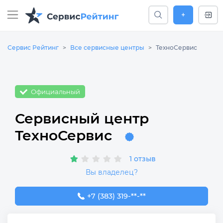
+
Сервис Рейтинг
Все сервисные центры
ТехноСервис
Официальный
Сервисный центр
ТехноСервис
1 отзыв
Вы владелец?
+7 (383) 319-65-25
+7 (383) 319-**-**