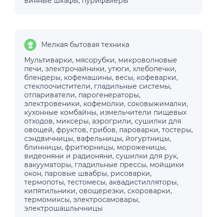
винные шкафы
,
пурифайеры
Мелкая бытовая техника
Мультиварки
,
мясорубки
,
микроволновые
печи
,
электрочайники
,
утюги
,
хлебопечки
,
блендеры
,
кофемашины
,
весы
,
кофеварки
,
стеклоочистители
,
гладильные системы
,
отпариватели
,
парогенераторы
,
электровеники
,
кофемолки
,
соковыжималки
,
кухонные комбайны
,
измельчители пищевых
отходов
,
миксеры
,
аэрогрили
,
сушилки для
овощей, фруктов, грибов
,
пароварки
,
тостеры
,
сэндвичницы
,
вафельницы
,
йогуртницы
,
блинницы
,
фритюрницы
,
мороженицы
,
видеоняни и радионяни
,
сушилки для рук
,
вакууматоры
,
гладильные прессы
,
мойщики
окон
,
паровые швабры
,
рисоварки
,
термопоты
,
тестомесы
,
аквадистилляторы
,
кипятильники
,
овощерезки
,
скороварки
,
термомиксы
,
электросамовары
,
электрошашлычницы