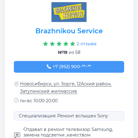
Brazhnikou Service
2 отзыва
№19
из 58
+7 (952) 900-54-04
+7 (952) 900-**-**
Новосибирск, ул. Зорге, 12Аский район,
Затулинский жилмассив
пн-вс 10:00-20:00
Специализация: Ремонт вспышек Sony
Отдавал в ремонт телевизор Samsung,
замена подсветки ,качеством