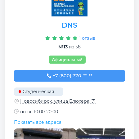
DNS
1 отзыв
№13
из 58
Официальный
+7 (800) 770-78-88
+7 (800) 770-**-**
Студенческая
Новосибирск, улица Блюхера, 71
пн-вс 10:00-20:00
Показать все адреса