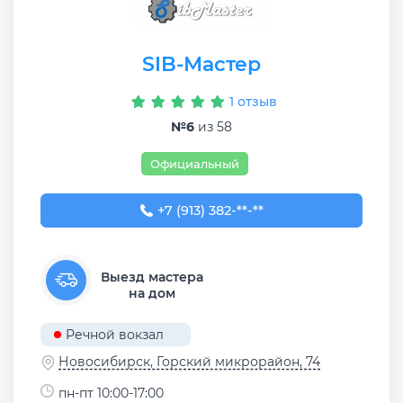
SIB-Мастер
1 отзыв
№6
из 58
Официальный
+7 (913) 382-09-50
+7 (913) 382-**-**
Выезд мастера
на дом
Речной вокзал
Новосибирск, ​Горский микрорайон, 74
пн-пт 10:00-17:00