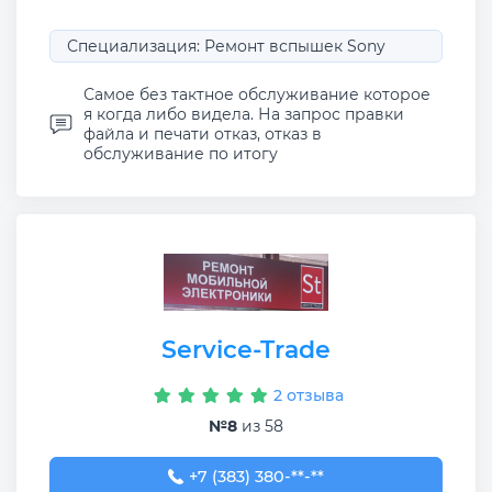
Специализация: Ремонт вспышек Sony
Самое без тактное обслуживание которое
я когда либо видела. На запрос правки
файла и печати отказ, отказ в
обслуживание по итогу
Service-Trade
2 отзыва
№8
из 58
+7 (383) 380-15-74
+7 (383) 380-**-**