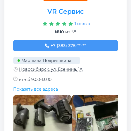
VR Сервис
1 отзыв
№10
из 58
+7 (383) 375-47-11
+7 (383) 375-**-**
Маршала Покрышкина
Новосибирск, ул. Есенина, 1А
вт-сб 9:00-13:00
Показать все адреса