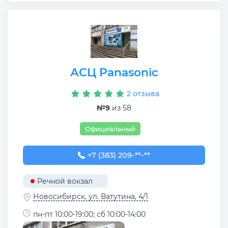
АСЦ Panasonic
2 отзыва
№9
из 58
Официальный
+7 (383) 209-01-81
+7 (383) 209-**-**
Речной вокзал
Новосибирск, ул. Ватутина, 4/1
пн-пт 10:00-19:00; сб 10:00-14:00