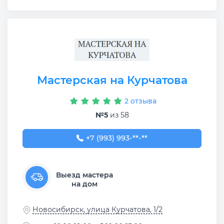
Мастерская на Курчатова
2 отзыва
№5
из 58
+7 (993) 993-54-53
+7 (993) 993-**-**
Выезд мастера
на дом
Новосибирск, улица Курчатова, 1/2