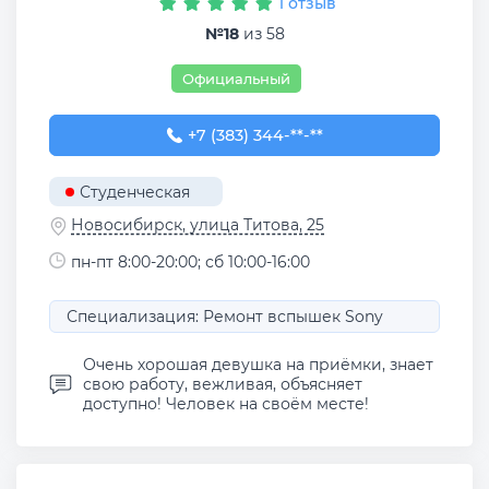
1 отзыв
№18
из 58
Официальный
+7 (383) 344-30-68
+7 (383) 344-**-**
Студенческая
Новосибирск, улица Титова, 25
пн-пт 8:00-20:00; сб 10:00-16:00
Специализация: Ремонт вспышек Sony
Очень хорошая девушка на приёмки, знает
свою работу, вежливая, объясняет
доступно! Человек на своём месте!