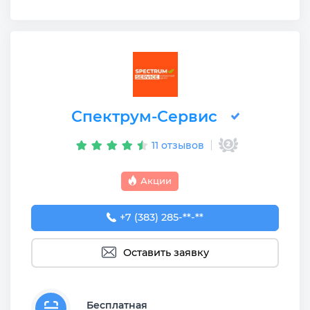
Спектрум-Сервис
11 отзывов
Акции
+7 (383) 285-96-21
+7 (383) 285-**-**
Оставить заявку
Бесплатная