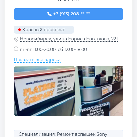
+7 (913) 208-78-50
+7 (913) 208-**-**
Красный проспект
Новосибирск, улица Бориса Богаткова, 221
пн-пт 11:00-20:00; сб 12:00-18:00
Показать все адреса
Специализация: Ремонт вспышек Sony