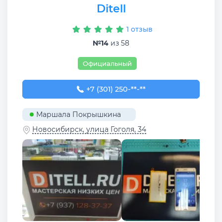
Ditell
1 отзыв
№14
из 58
Официальный
+7 (301) 250-00-32
+7 (301) 250-**-**
Маршала Покрышкина
Новосибирск, улица Гоголя, 34