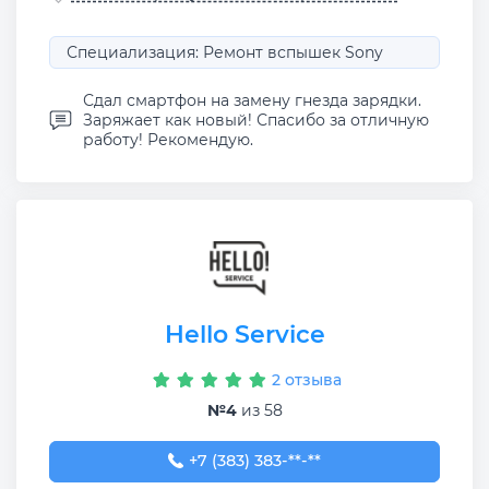
Специализация: Ремонт вспышек Sony
Сдал смартфон на замену гнезда зарядки.
Заряжает как новый! Спасибо за отличную
работу! Рекомендую.
Hello Service
2 отзыва
№4
из 58
+7 (383) 383-26-43
+7 (383) 383-**-**