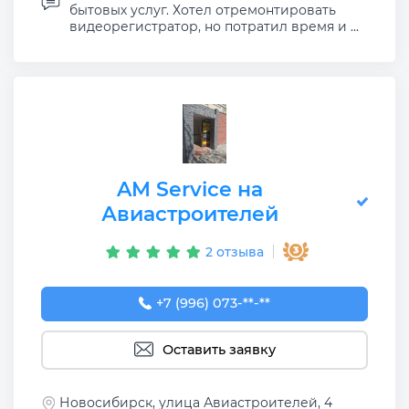
бытовых услуг. Хотел отремонтировать
видеорегистратор, но потратил время и ...
AM Service на
Авиастроителей
2 отзыва
+7 (996) 073-00-25
+7 (996) 073-**-**
Оставить заявку
Новосибирск, улица Авиастроителей, 4