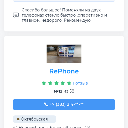
Спасибо большое! Поменяли на двух
телефонах стекло,быстро ,оперативно и
главное...недорого. Рекомендую
RePhone
1 отзыв
№12
из 58
+7 (383) 214-96-22
+7 (383) 214-**-**
Октябрьская
Новосибирск, Красный просп., 23