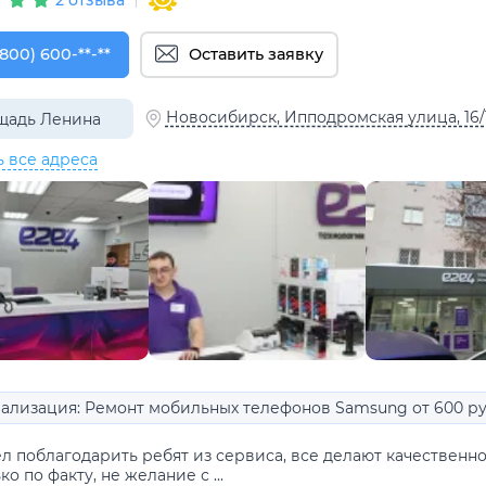
800) 600-32-34
(800) 600-**-**
Оставить заявку
Новосибирск, Ипподромская улица, 16/
щадь Ленина
ь все адреса
ализация: Ремонт мобильных телефонов Samsung от 600 ру
ел поблагодарить ребят из сервиса, все делают качественн
ко по факту, не желание с ...