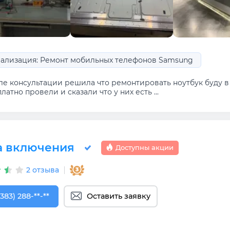
ализация: Ремонт мобильных телефонов Samsung
ле консультации решила что ремонтировать ноутбук буду в 
латно провели и сказали что у них есть ...
а включения
Доступны акции
2 отзыва
383) 288-88-77
(383) 288-**-**
Оставить заявку