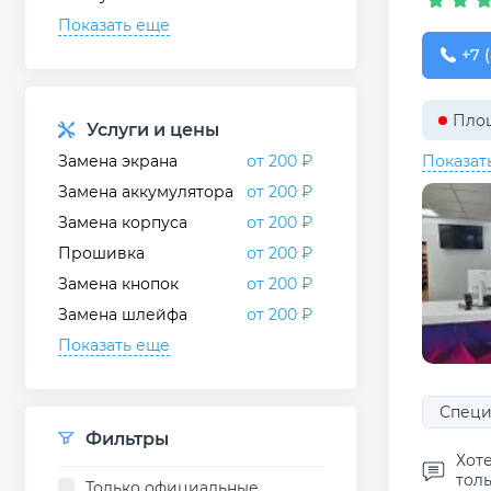
Показать еще
+7 (
+7 
Пло
Услуги и цены
Замена экрана
от 200 ₽
Показат
Замена аккумулятора
от 200 ₽
Замена корпуса
от 200 ₽
Прошивка
от 200 ₽
Замена кнопок
от 200 ₽
Замена шлейфа
от 200 ₽
Показать еще
Специ
Фильтры
Хот
толь
Только официальные