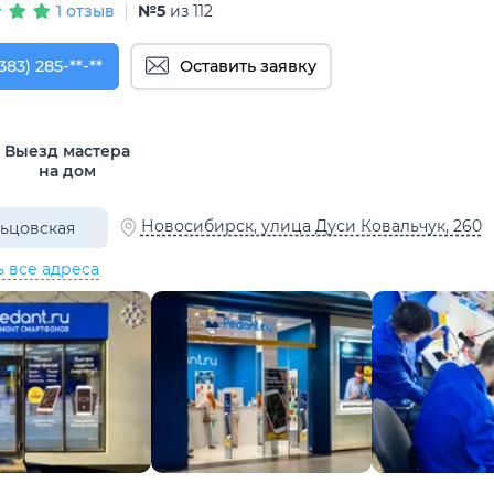
1 отзыв
№5
из 112
383) 285-31-74
383) 285-**-**
Оставить заявку
Выезд мастера
на дом
Новосибирск, улица Дуси Ковальчук, 260
ьцовская
ь все адреса