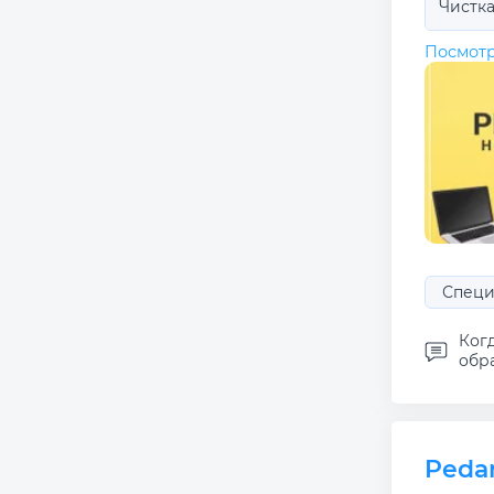
Чистк
Посмотр
Специ
Ког
обра
Pedan