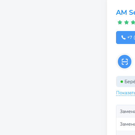
AM Se
+7 (
+7 
Берё
Показат
Замен
Замен