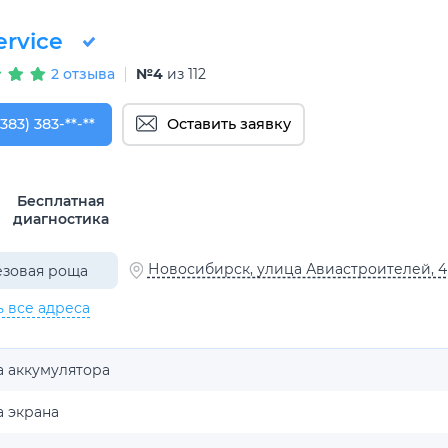
rvice
2 отзыва
№4
из 112
383) 383-65-03
(383) 383-**-**
Оставить заявку
Бесплатная
диагностика
Новосибирск, улица Авиастроителей, 4
зовая роща
ь все адреса
а аккумулятора
а экрана