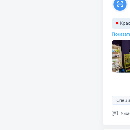
Крас
Показат
Специ
Ужас