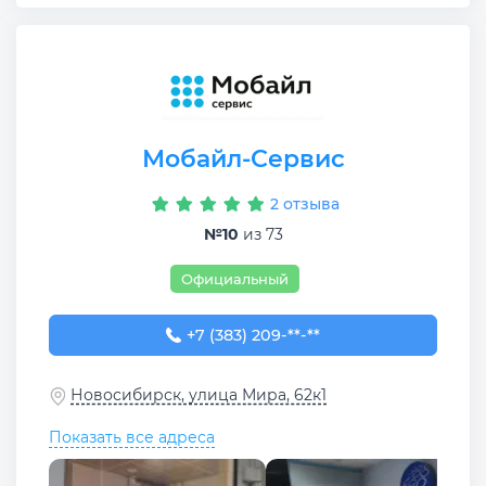
Мобайл-Сервис
2 отзыва
№10
из 73
Официальный
+7 (383) 209-28-43
+7 (383) 209-**-**
Новосибирск, улица Мира, 62к1
Показать все адреса