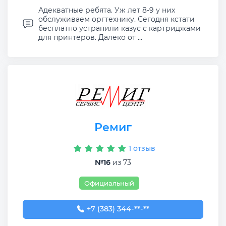
Адекватные ребята. Уж лет 8-9 у них
обслуживаем оргтехнику. Сегодня кстати
бесплатно устранили казус с картриджами
для принтеров. Далеко от ...
Ремиг
1 отзыв
№16
из 73
Официальный
+7 (383) 344-30-68
+7 (383) 344-**-**