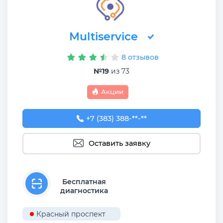
Multiservice
8 отзывов
№19
из 73
Акции
+7 (383) 388-93-76
+7 (383) 388-**-**
Оставить заявку
Бесплатная
диагностика
Красный проспект