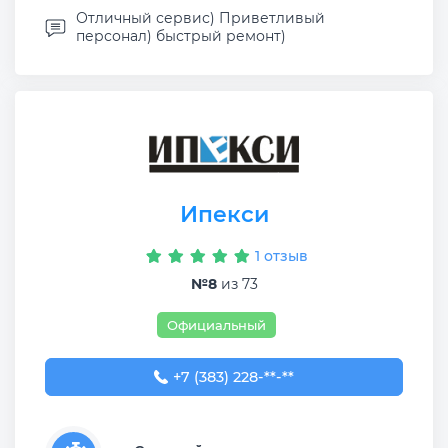
Отличный сервис) Приветливый
персонал) быстрый ремонт)
Ипекси
1 отзыв
№8
из 73
Официальный
+7 (383) 228-28-27
+7 (383) 228-**-**