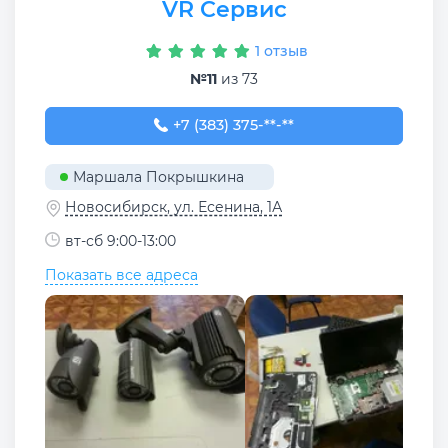
VR Сервис
1 отзыв
№11
из 73
+7 (383) 375-47-11
+7 (383) 375-**-**
Маршала Покрышкина
Новосибирск, ул. Есенина, 1А
вт-сб 9:00-13:00
Показать все адреса