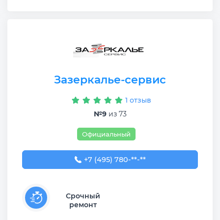
Зазеркалье-сервис
1 отзыв
№9
из 73
Официальный
+7 (495) 780-31-55
+7 (495) 780-**-**
Срочный
ремонт