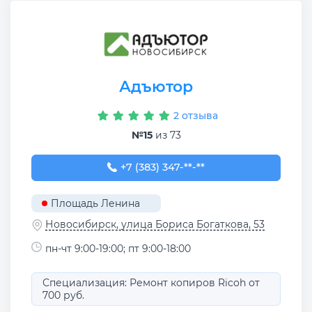
Адъютор
2 отзыва
№15
из 73
+7 (383) 347-11-88
+7 (383) 347-**-**
Площадь Ленина
Новосибирск, улица Бориса Богаткова, 53
пн-чт 9:00-19:00; пт 9:00-18:00
Специализация: Ремонт копиров Ricoh от
700 руб.