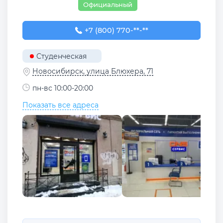
Официальный
+7 (800) 770-78-88
+7 (800) 770-**-**
Студенческая
Новосибирск, улица Блюхера, 71
пн-вс 10:00-20:00
Показать все адреса