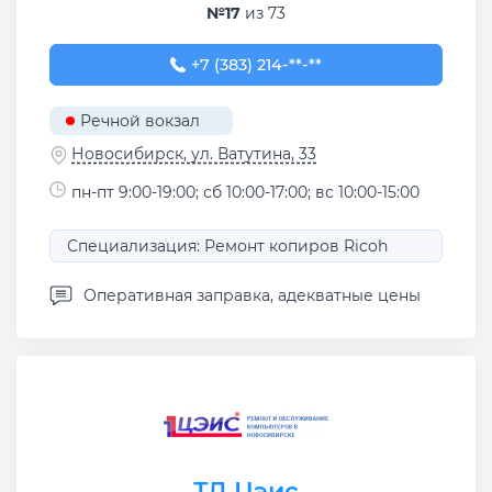
№17
из 73
+7 (383) 214-28-46
+7 (383) 214-**-**
Речной вокзал
Новосибирск, ул. Ватутина, 33
пн-пт 9:00-19:00; сб 10:00-17:00; вс 10:00-15:00
Специализация: Ремонт копиров Ricoh
Оперативная заправка, адекватные цены
ТД Цэис