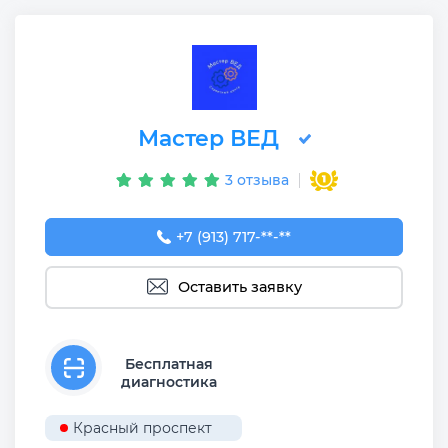
Мастер ВЕД
3 отзыва
+7 (913) 717-02-96
+7 (913) 717-**-**
Оставить заявку
Бесплатная
диагностика
Красный проспект