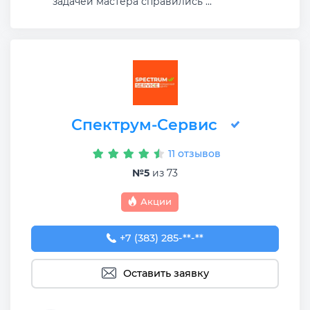
задачей мастера справились ...
Спектрум-Сервис
11 отзывов
№5
из 73
Акции
+7 (383) 285-96-21
+7 (383) 285-**-**
Оставить заявку