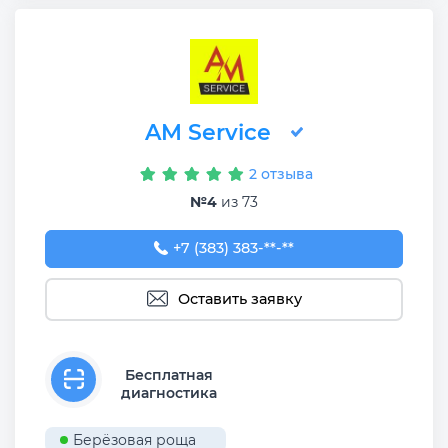
AM Service
2 отзыва
№4
из 73
+7 (383) 383-65-03
+7 (383) 383-**-**
Оставить заявку
Бесплатная
диагностика
Берёзовая роща