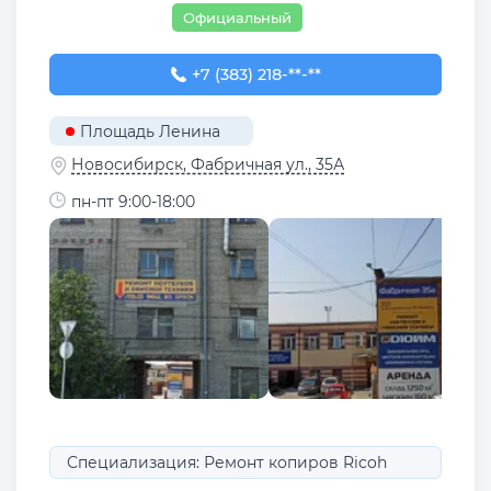
Официальный
+7 (383) 218-10-83
+7 (383) 218-**-**
Площадь Ленина
Новосибирск, Фабричная ул., 35А
пн-пт 9:00-18:00
Специализация: Ремонт копиров Ricoh