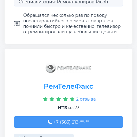
Специализация: Ремонт копиров Ricoh
Обращался несколько раз по поводу
послегарантийного ремонта, смартфон
почнили быстро и качественно, телевизор
отремонтировали ща небольшие деньги ...
РемТелеФакс
2 отзыва
№13
из 73
+7 (383) 213-73-66
+7 (383) 213-**-**