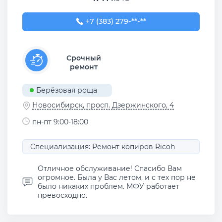
+7 (383) 279-41-47
+7 (383) 279-**-**
Срочный
ремонт
Берёзовая роща
Новосибирск, просп. Дзержинского, 4
пн-пт 9:00-18:00
Специализация: Ремонт копиров Ricoh
Отличное обслуживание! Спасибо Вам
огромное. Была у Вас летом, и с тех пор не
было никаких проблем. МФУ работает
превосходно.