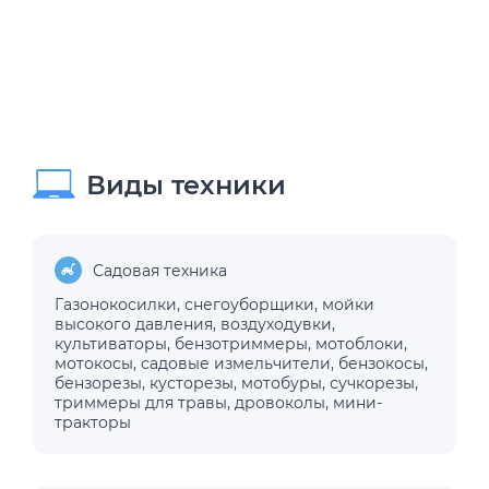
Виды техники
Садовая техника
Газонокосилки
,
снегоуборщики
,
мойки
высокого давления
,
воздуходувки
,
культиваторы
,
бензотриммеры
,
мотоблоки
,
мотокосы
,
садовые измельчители
,
бензокосы
,
бензорезы
,
кусторезы
,
мотобуры
,
сучкорезы
,
триммеры для травы
,
дровоколы
,
мини-
тракторы