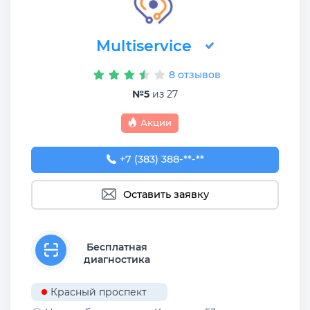
Multiservice
8 отзывов
№5
из 27
Акции
+7 (383) 388-93-76
+7 (383) 388-**-**
Оставить заявку
Бесплатная
диагностика
Красный проспект