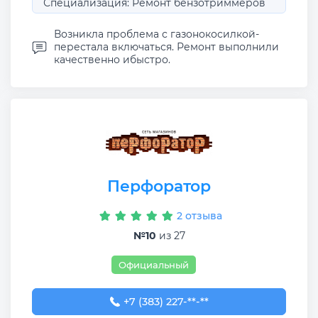
Специализация: Ремонт бензотриммеров
Возникла проблема с газонокосилкой-
перестала включаться. Ремонт выполнили
качественно ибыстро.
Перфоратор
2 отзыва
№10
из 27
Официальный
+7 (383) 227-24-16
+7 (383) 227-**-**