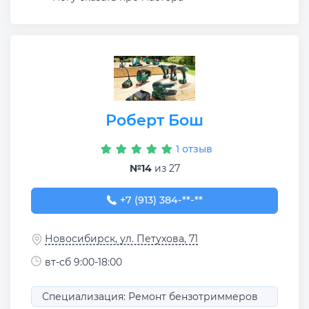
Роберт Бош
1 отзыв
№14
из 27
+7 (913) 384-28-50
+7 (913) 384-**-**
Новосибирск, ул. Петухова, 71
вт-сб 9:00-18:00
Специализация: Ремонт бензотриммеров