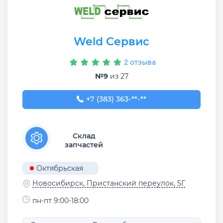
Weld Сервис
2 отзыва
№9
из 27
+7 (383) 363-00-11
+7 (383) 363-**-**
Склад
запчастей
Октябрьская
Новосибирск, Пристанский переулок, 5Г
пн-пт 9:00-18:00