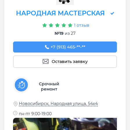
НАРОДНАЯ МАСТЕРСКАЯ
1 отзыв
№19
из 27
+7 (913) 465-85-52
+7 (913) 465-**-**
Оставить заявку
Срочный
ремонт
Новосибирск, Народная улица, 54к4
пн-пт 9:00-19:00