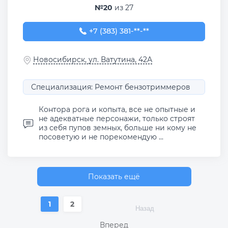
№20
из 27
+7 (383) 381-10-54
+7 (383) 381-**-**
Новосибирск, ул. Ватутина, 42А
Специализация: Ремонт бензотриммеров
Контора рога и копыта, все не опытные и
не адекватные персонажи, только строят
из себя пупов земных, больше ни кому не
посоветую и не порекомендую ...
Показать ещё
1
2
Назад
Вперед