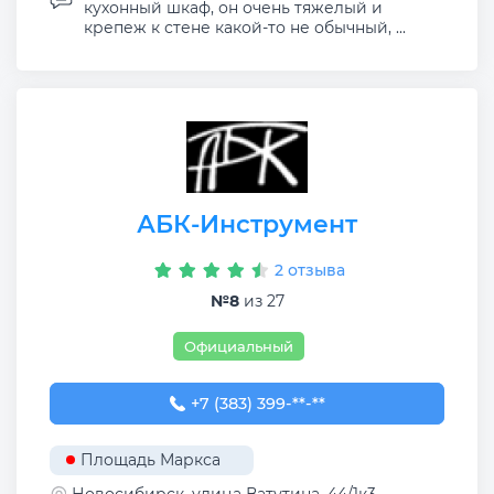
кухонный шкаф, он очень тяжелый и
крепеж к стене какой-то не обычный, ...
АБК-Инструмент
2 отзыва
№8
из 27
Официальный
+7 (383) 399-01-09
+7 (383) 399-**-**
Площадь Маркса
Новосибирск, улица Ватутина, 44/1к3