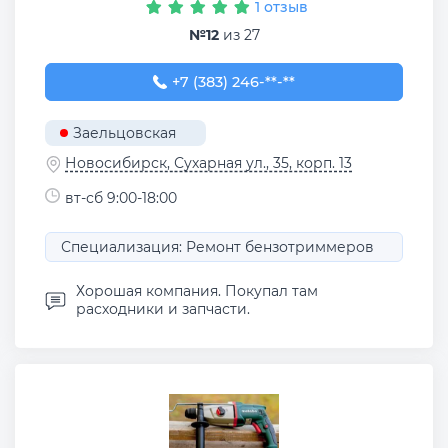
1 отзыв
№12
из 27
+7 (383) 246-06-35
+7 (383) 246-**-**
Заельцовская
Новосибирск, Сухарная ул., 35, корп. 13
вт-сб 9:00-18:00
Специализация: Ремонт бензотриммеров
Хорошая компания. Покупал там
расходники и запчасти.