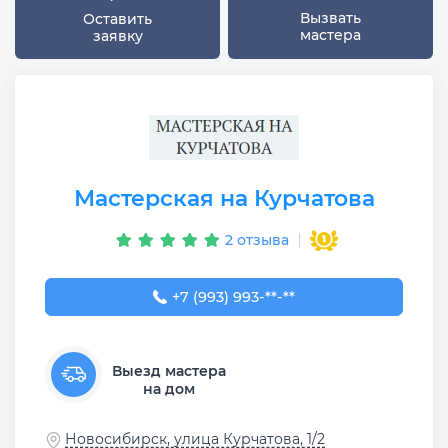
Вызвать
Оставить
мастера
заявку
Мастерская на Курчатова
2 отзыва
+7 (993) 993-54-53
+7 (993) 993-**-**
Выезд мастера
на дом
Новосибирск, улица Курчатова, 1/2