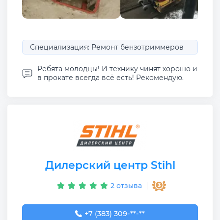
Специализация: Ремонт бензотриммеров
Ребята молодцы! И технику чинят хорошо и
в прокате всегда всё есть! Рекомендую.
Дилерский центр Stihl
2 отзыва
+7 (383) 309-02-33
+7 (383) 309-**-**