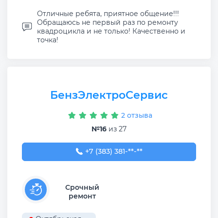
Отличные ребята, приятное общение!!!
Обращаюсь не первый раз по ремонту
квадроцикла и не только! Качественно и
точка!
БензЭлектроСервис
2 отзыва
№16
из 27
+7 (383) 381-60-45
+7 (383) 381-**-**
Срочный
ремонт