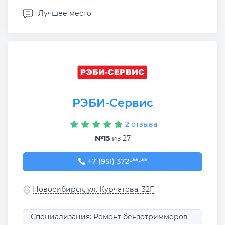
Лучшее место
РЭБИ-Сервис
2 отзыва
№15
из 27
+7 (951) 372-26-14
+7 (951) 372-**-**
Новосибирск, ул. Курчатова, 32Г
Специализация: Ремонт бензотриммеров