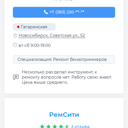
+7 (383) 220-00-30
+7 (383) 220-**-**
Гагаринская
Новосибирск, Советская ул., 52
вт-сб 9:00-19:00
Специализация: Ремонт бензотриммеров
Несколько раз делал инструмент, к
ремонту вопросов нет. Работу свою знают.
Цена выше среднего.
РемСити
3 отзыва