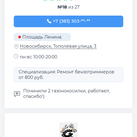
№18
из 27
+7 (383) 303-41-77
+7 (383) 303-**-**
Площадь Ленина
Новосибирск, Тополёвая улица, 3
пн-вс 10:00-20:00
Специализация: Ремонт бензотриммеров
от 800 руб.
Починили 2 газонокосилки, работают,
спасибо!)