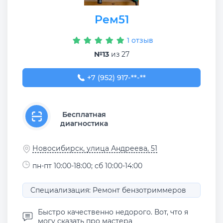
Рем51
1 отзыв
№13
из 27
+7 (952) 917-86-21
+7 (952) 917-**-**
Бесплатная
диагностика
Новосибирск, улица Андреева, 51
пн-пт 10:00-18:00; сб 10:00-14:00
Специализация: Ремонт бензотриммеров
Быстро качественно недорого. Вот, что я
могу сказать про мастера