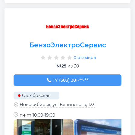
БензоЭлектроСервис
0 отзывов
№25
из 30
+7 (383) 381-50-45
+7 (383) 381-**-**
Октябрьская
Новосибирск, ул. Белинского, 123
пн-пт 10:00-19:00