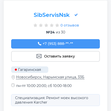
SibServisNsk
0 отзывов
№24
из 30
+7 (953) 888-42-98
+7 (953) 888-**-**
Оставить заявку
Гагаринская
Новосибирск, Нарымская улица, 33Б
пн-пт 10:00-20:00; сб 10:00-18:00
Специализация: Ремонт моек высокого
давления Karcher