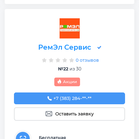
РемЭл Сервис
0 отзывов
№22
из 30
Акции
+7 (383) 284-12-57
+7 (383) 284-**-**
Оставить заявку
Бесплатная