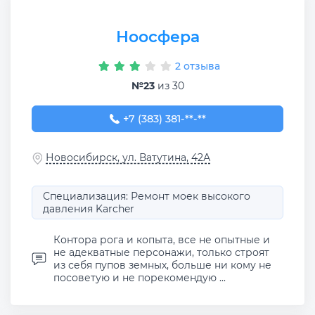
Ноосфера
2 отзыва
№23
из 30
+7 (383) 381-10-54
+7 (383) 381-**-**
Новосибирск, ул. Ватутина, 42А
Специализация: Ремонт моек высокого
давления Karcher
Контора рога и копыта, все не опытные и
не адекватные персонажи, только строят
из себя пупов земных, больше ни кому не
посоветую и не порекомендую ...