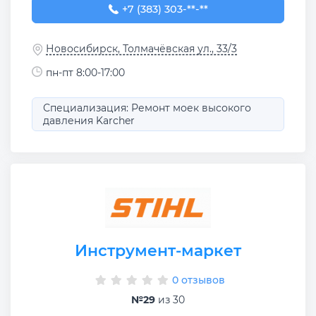
+7 (383) 303-20-86
+7 (383) 303-**-**
Новосибирск, Толмачёвская ул., 33/3
пн-пт 8:00-17:00
Специализация: Ремонт моек высокого
давления Karcher
Инструмент-маркет
0 отзывов
№29
из 30