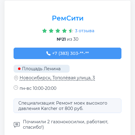
РемСити
3 отзыва
№21
из 30
+7 (383) 303-41-77
+7 (383) 303-**-**
Площадь Ленина
Новосибирск, Тополёвая улица, 3
пн-вс 10:00-20:00
Специализация: Ремонт моек высокого
давления Karcher от 800 руб.
Починили 2 газонокосилки, работают,
спасибо!)