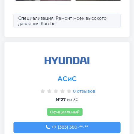
Специализация: Ремонт моек высокого
давления Karcher
АСиС
0 отзывов
№27
из 30
Официальный
+7 (383) 380-65-65
+7 (383) 380-**-**