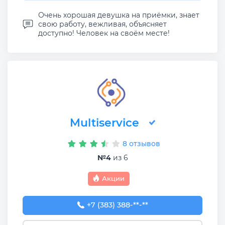
Очень хорошая девушка на приёмки, знает
свою работу, вежливая, объясняет
доступно! Человек на своём месте!
Multiservice
8 отзывов
№4
из 6
Акции
+7 (383) 388-93-76
+7 (383) 388-**-**