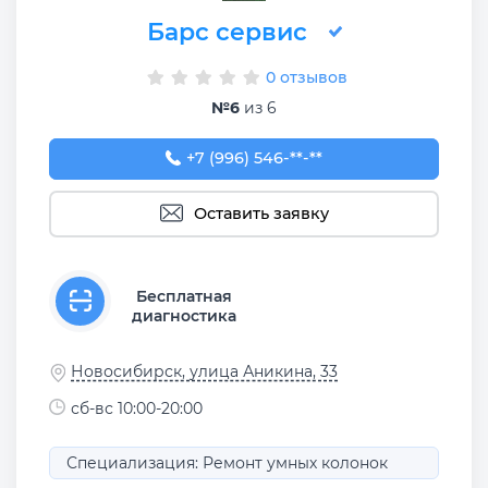
Барс сервис
0 отзывов
№6
из 6
+7 (996) 546-35-54
+7 (996) 546-**-**
Оставить заявку
Бесплатная
диагностика
Новосибирск, улица Аникина, 33
сб-вс 10:00-20:00
Специализация: Ремонт умных колонок