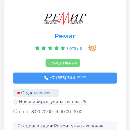
Ремиг
1 отзыв
Официальный
+7 (383) 344-30-68
+7 (383) 344-**-**
Студенческая
Новосибирск, улица Титова, 25
пн-пт 8:00-20:00; сб 10:00-16:00
Специализация: Ремонт умных колонок