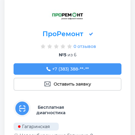
ПроРемонт
0 отзывов
№5
из 6
+7 (383) 388-83-89
+7 (383) 388-**-**
Оставить заявку
Бесплатная
диагностика
Гагаринская