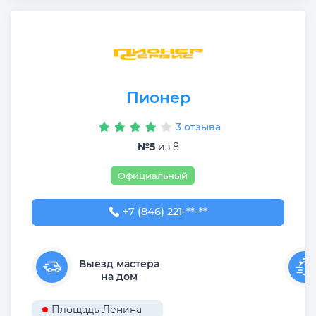
Пионер
3 отзыва
№5
из 8
Официальный
+7 (846) 221-63-33
+7 (846) 221-**-**
Выезд мастера
на дом
Площадь Ленина