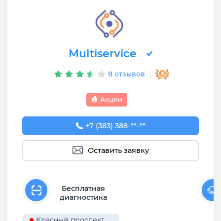
Multiservice
8 отзывов
Акции
+7 (383) 388-93-76
+7 (383) 388-**-**
Оставить заявку
Бесплатная
диагностика
Красный проспект