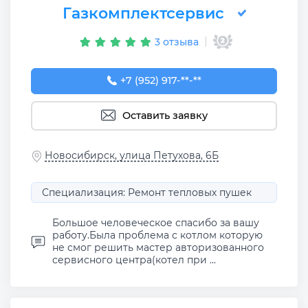
Газкомплектсервис
3 отзыва
+7 (952) 917-03-33
+7 (952) 917-**-**
Оставить заявку
Новосибирск, улица Петухова, 6Б
Специализация: Ремонт тепловых пушек
Большое человеческое спасибо за вашу
работу.Была проблема с котлом которую
не смог решить мастер авторизованного
сервисного центра(котел при ...