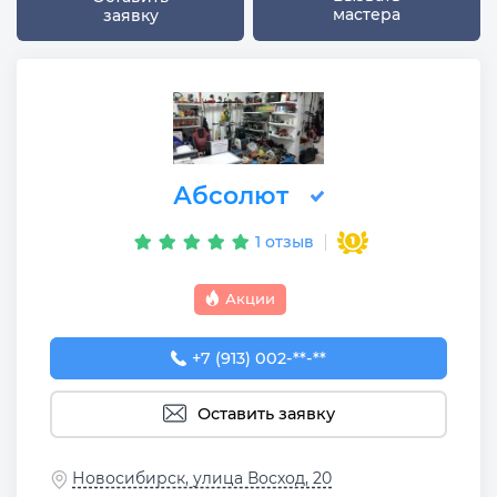
мастера
заявку
Абсолют
1 отзыв
Акции
+7 (913) 002-79-09
+7 (913) 002-**-**
Оставить заявку
Новосибирск, улица Восход, 20