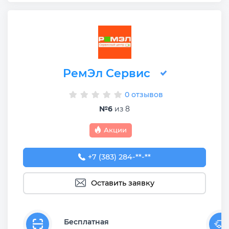
РемЭл Сервис
0 отзывов
№6
из 8
Акции
+7 (383) 284-12-57
+7 (383) 284-**-**
Оставить заявку
Бесплатная