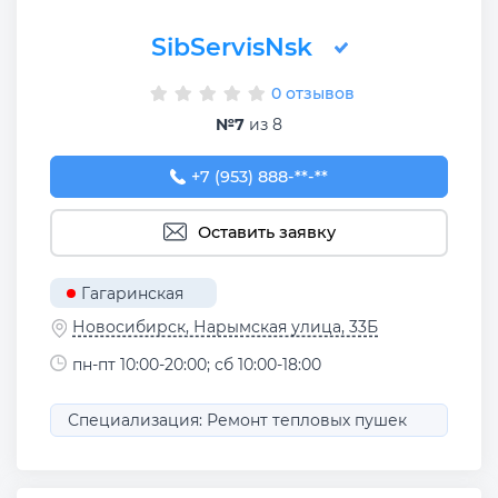
SibServisNsk
0 отзывов
№7
из 8
+7 (953) 888-42-98
+7 (953) 888-**-**
Оставить заявку
Гагаринская
Новосибирск, Нарымская улица, 33Б
пн-пт 10:00-20:00; сб 10:00-18:00
Специализация: Ремонт тепловых пушек