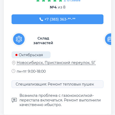
2 отзыва
№4
из 8
+7 (383) 363-00-11
+7 (383) 363-**-**
Склад
запчастей
Октябрьская
Новосибирск, Пристанский переулок, 5Г
пн-пт 9:00-18:00
Специализация: Ремонт тепловых пушек
Возникла проблема с газонокосилкой-
перестала включаться. Ремонт выполнили
качественно ибыстро.