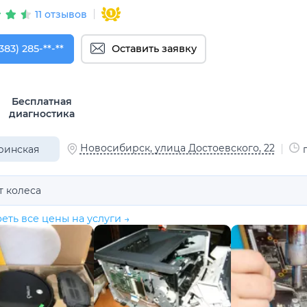
11 отзывов
383) 285-96-21
383) 285-**-**
Оставить заявку
Бесплатная
диагностика
Новосибирск, улица Достоевского, 22
ринская
т колеса
еть все цены на услуги →