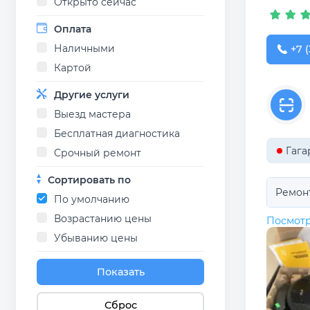
Открыто сейчас
Оплата
Наличными
+7 (
+7 (
Картой
Другие услуги
Выезд мастера
Бесплатная диагностика
Гага
Срочный ремонт
Сортировать по
Ремон
По умолчанию
Возрастанию цены
Посмотр
Убыванию цены
Показать
Сброс