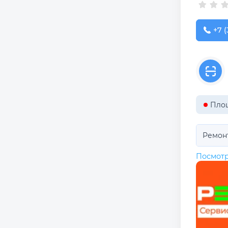
+7 (
+7 (
Пло
Ремон
Посмотр