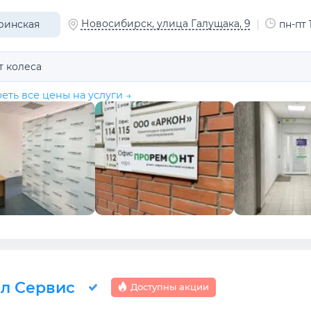
Новосибирск, улица Галущака, 9
ринская
пн-пт 
т колеса
еть все цены на услуги →
л Сервис
Доступны акции