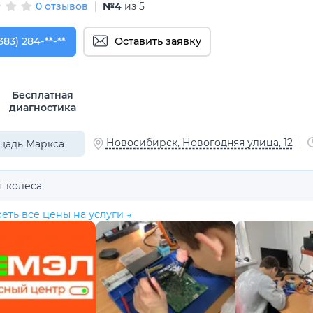
0 отзывов
№4
из 5
383) 284-12-57
383) 284-**-**
Оставить заявку
Бесплатная
диагностика
Новосибирск, Новогодняя улица, 12
щадь Маркса
т колеса
еть все цены на услуги →