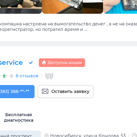
компашка настроена на вымогательство денег , а не на ока
орегистратор, но потратил время и ...
service
Доступны акции
8 отзывов
383) 388-93-76
(383) 388-**-**
Оставить заявку
Бесплатная
диагностика
Новосибирск, улица Крылова, 53
ный проспект