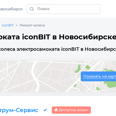
овосибирск
iconBIT
Ремонт колеса
ката iconBIT в Новосибирск
олеса электросамоката iconBIT в Новосибирс
Показать на кар
трум-Сервис
Доступны акции