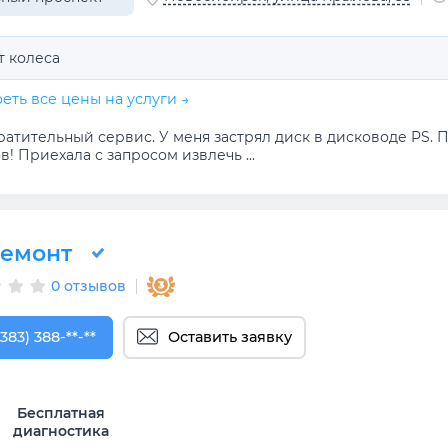
т колеса
еть все цены на услуги →
атительный сервис. У меня застрял диск в дисководе PS. П
в! Приехала с запросом извлечь ...
емонт
0 отзывов
383) 388-83-89
(383) 388-**-**
Оставить заявку
Бесплатная
диагностика