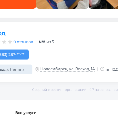
од
0 отзывов
№5
из 5
383) 287-19-47
383) 287-**-**
Новосибирск, ул. Восход, 1А
щадь Ленина
пн 10:0
Средний ⭐ рейтинг организаций - 4.7 на основании 
Все услуги