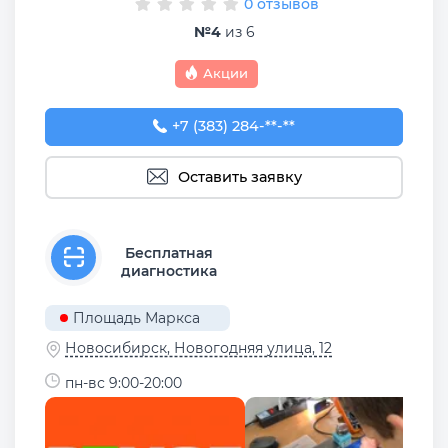
0 отзывов
№4
из 6
Акции
+7 (383) 284-12-57
+7 (383) 284-**-**
Оставить заявку
Бесплатная
диагностика
Площадь Маркса
Новосибирск, Новогодняя улица, 12
пн-вс 9:00-20:00