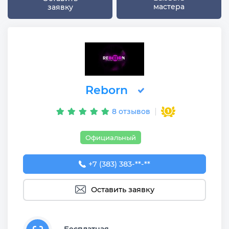
мастера
заявку
Reborn
8 отзывов
Официальный
+7 (383) 383-29-30
+7 (383) 383-**-**
Оставить заявку
Бесплатная