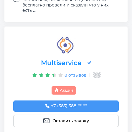
бесплатно провели и сказали что у них
есть ...
Multiservice
8 отзывов
Акции
+7 (383) 388-93-76
+7 (383) 388-**-**
Оставить заявку