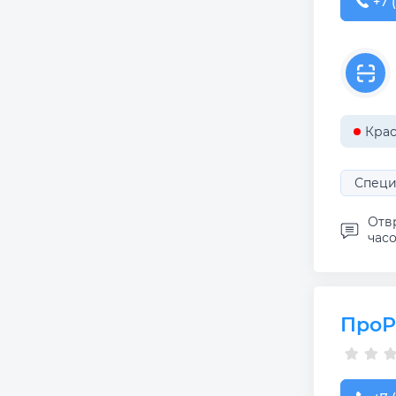
+7 (
+7 
Крас
Специ
Отвр
часо
ПроР