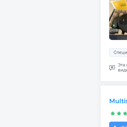
Специ
Эта 
виде
Multi