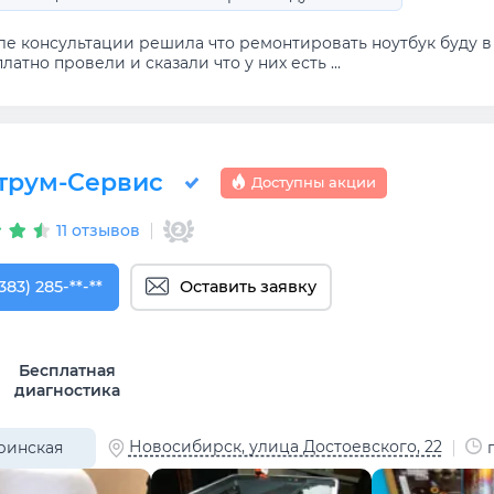
ле консультации решила что ремонтировать ноутбук буду в 
латно провели и сказали что у них есть ...
трум-Сервис
Доступны акции
11 отзывов
383) 285-96-21
383) 285-**-**
Оставить заявку
Бесплатная
диагностика
Новосибирск, улица Достоевского, 22
ринская