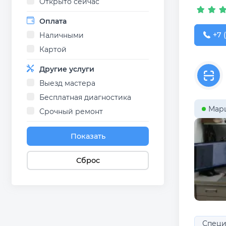
Открыто сейчас
Оплата
+7 (
+7 
Наличными
Картой
Другие услуги
Выезд мастера
Бесплатная диагностика
Мар
Срочный ремонт
Показать
Сброс
Специ