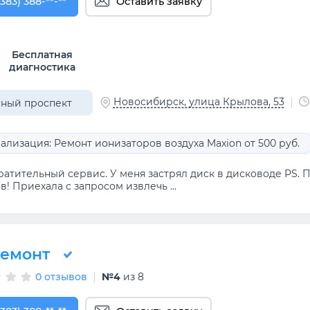
383) 388-93-76
(383) 388-**-**
Оставить заявку
Бесплатная
диагностика
Новосибирск, улица Крылова, 53
ный проспект
ализация: Ремонт ионизаторов воздуха Maxion от 500 руб.
атительный сервис. У меня застрял диск в дисководе PS. П
в! Приехала с запросом извлечь ...
емонт
0 отзывов
№4
из 8