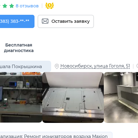
8 отзывов
383) 383-29-30
(383) 383-**-**
Оставить заявку
Бесплатная
диагностика
Новосибирск, улица Гоголя, 51
шала Покрышкина
ализация: Ремонт ионизаторов воздуха Maxion