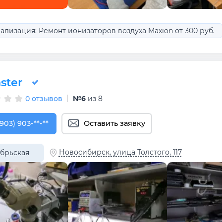
ализация: Ремонт ионизаторов воздуха Maxion от 300 руб.
ster
0 отзывов
№6
из 8
903) 903-01-03
(903) 903-**-**
Оставить заявку
Новосибирск, улица Толстого, 117
брьская