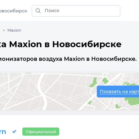
овосибирск
а
Maxion
ха Maxion в Новосибирске
ионизаторов воздуха Maxion в Новосибирске.
Показать на кар
rn
Официальный