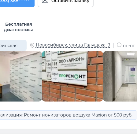
383) 388-83-89
(383) 388-**-**
Оставить заявку
Бесплатная
диагностика
Новосибирск, улица Галущака, 9
ринская
пн-пт 
ализация: Ремонт ионизаторов воздуха Maxion от 500 руб.